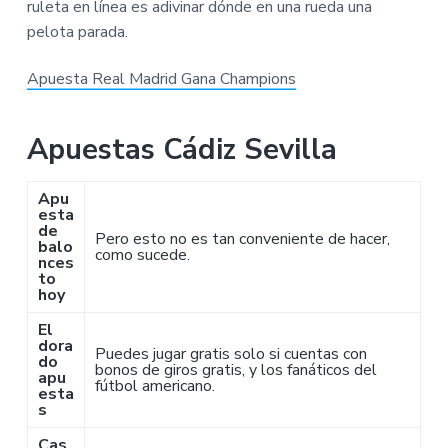
v
n
ruleta en línea es adivinar dónde en una rueda una
i
t
pelota parada.
g
a
Apuesta Real Madrid Gana Champions
t
i
Apuestas Cádiz Sevilla
o
n
Apu
esta
de
Pero esto no es tan conveniente de hacer,
balo
como sucede.
nces
to
hoy
El
dora
Puedes jugar gratis solo si cuentas con
do
bonos de giros gratis, y los fanáticos del
apu
fútbol americano.
esta
s
Cas