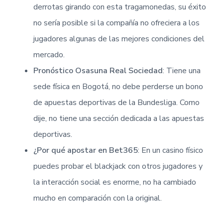
derrotas girando con esta tragamonedas, su éxito
no sería posible si la compañía no ofreciera a los
jugadores algunas de las mejores condiciones del
mercado.
Pronóstico Osasuna Real Sociedad
:
Tiene una
sede física en Bogotá, no debe perderse un bono
de apuestas deportivas de la Bundesliga. Como
dije, no tiene una sección dedicada a las apuestas
deportivas.
¿Por qué apostar en Bet365
:
En un casino físico
puedes probar el blackjack con otros jugadores y
la interacción social es enorme, no ha cambiado
mucho en comparación con la original.