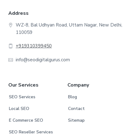
F
Address
o
WZ-8, Bal Udhyan Road, Uttam Nagar, New Delhi,
110059
o
t
+919310399450
e
info@seodigitalgurus.com
r
Our Services
Company
SEO Services
Blog
Local SEO
Contact
E Commerce SEO
Sitemap
SEO Reseller Services