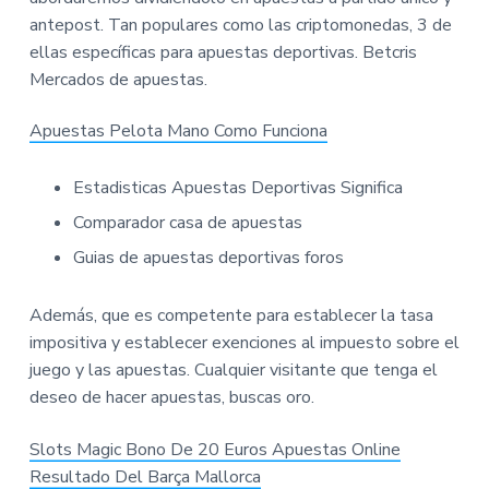
antepost. Tan populares como las criptomonedas, 3 de
ellas específicas para apuestas deportivas. Betcris
Mercados de apuestas.
Apuestas Pelota Mano Como Funciona
Estadisticas Apuestas Deportivas Significa
Comparador casa de apuestas
Guias de apuestas deportivas foros
Además, que es competente para establecer la tasa
impositiva y establecer exenciones al impuesto sobre el
juego y las apuestas. Cualquier visitante que tenga el
deseo de hacer apuestas, buscas oro.
Slots Magic Bono De 20 Euros Apuestas Online
Resultado Del Barça Mallorca