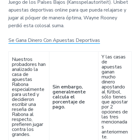
v
n
Juego de los Países Bajos (Kansspelautoriteit). Unibet
i
t
apuestas deportivas online para que pueda relajarse y
g
jugar al póquer de manera óptima, Wayne Rooney
a
perdió esta colosal suma.
t
i
Se Gana Dinero Con Apuestas Deportivas
o
n
Y las casas
Nuestros
de
probadores han
apuestas
analizado la
ganan
casa de
mucho
apuestas
dinero
Rabona
Sin embargo,
apostando
especialmente
generalmente
al fútbol,
para usted y
calcula el
sólo tienes
decidieron
porcentaje de
que apostar
escribir una
pago.
por 2
reseña de
opciones de
Rabona al
las tres
respecto,
mencionada
prefieren jugar
s
contra los
anteriormen
grandes.
te.