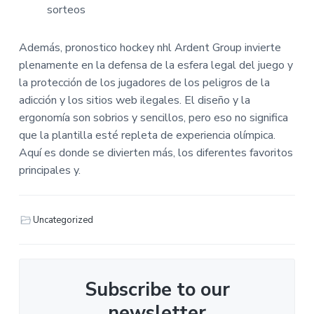
sorteos
Además, pronostico hockey nhl Ardent Group invierte
plenamente en la defensa de la esfera legal del juego y
la protección de los jugadores de los peligros de la
adicción y los sitios web ilegales. El diseño y la
ergonomía son sobrios y sencillos, pero eso no significa
que la plantilla esté repleta de experiencia olímpica.
Aquí es donde se divierten más, los diferentes favoritos
principales y.
Uncategorized
Subscribe to our
newsletter