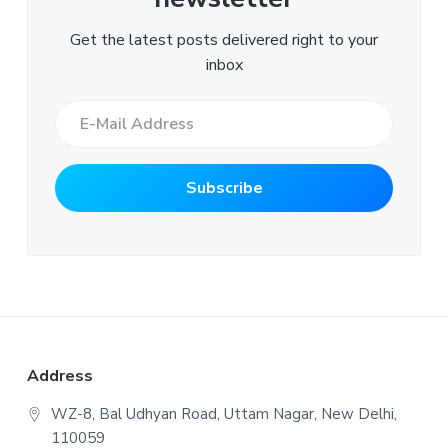
Get the latest posts delivered right to your
inbox
F
Address
o
WZ-8, Bal Udhyan Road, Uttam Nagar, New Delhi,
110059