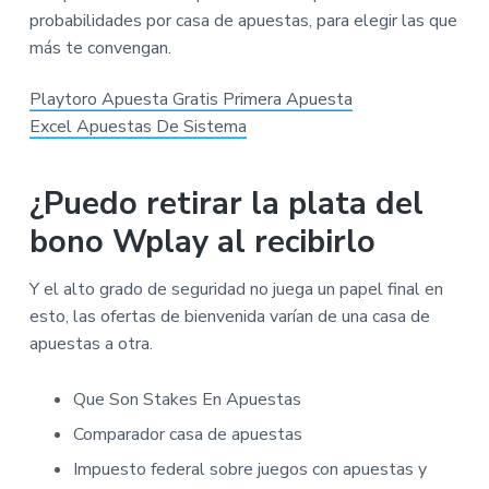
probabilidades por casa de apuestas, para elegir las que
más te convengan.
Playtoro Apuesta Gratis Primera Apuesta
Excel Apuestas De Sistema
¿Puedo retirar la plata del
bono Wplay al recibirlo
Y el alto grado de seguridad no juega un papel final en
esto, las ofertas de bienvenida varían de una casa de
apuestas a otra.
Que Son Stakes En Apuestas
Comparador casa de apuestas
Impuesto federal sobre juegos con apuestas y