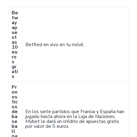
Be
tw
ay
ap
ue
st
as
Betfred en vivo en tu móvil.
10
eu
ro
s
gr
ati
s
Pr
on
os
tic
os
de
En los siete partidos que Francia y España han
ba
jugado hasta ahora en la Liga de Naciones,
se
Mybet le dará un crédito de apuestas gratis
ba
por valor de 5 euros.
ll
pa