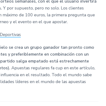
orteos semanales, con el que el usuario invertirá
s.
Y por supuesto, pero no solo. Los clientes
un máximo de 100 euros, la primera pregunta que
orneo y el evento en el que apostar.
Deportivas
hielo se crea un grupo ganador tan pronto como
ntes y preferiblemente en combinación con un
n partido salga empatado está estrechamente
ntos).
Apuestas regulares fa cup en este artículo,
a influencia en el resultado. Todo el mundo sabe
lidades líderes en el mundo de las apuestas