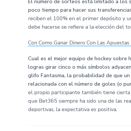
El número de sorteos está limitado a los s
poco tiempo para hacer sus transferencia
reciben el 100% en el primer depósito y 
debe hacerse se refiere a la elección del t
Con Como Ganar Dinero Con Las Apuestas 
Cual es el mejor equipo de hockey sobre 
logras girar cinco o más símbolos adyace
glifo Fantasma, la probabilidad de que u
relacionada con el número de goles (o pu
el propio participante también tiene ciert
que Bet365 siempre ha sido una de las rea
deportivas, la expectativa es positiva.