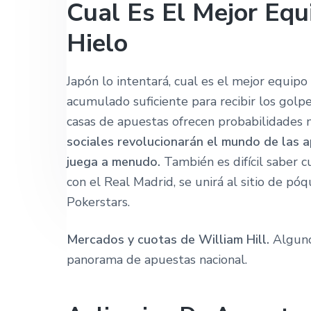
Cual Es El Mejor Eq
i
u
r
o
r
t
t
Hielo
y
n
e
i
o
n
t
n
a
e
s
Japón lo intentará, cual es el mejor equip
.
v
n
acumulado suficiente para recibir los golp
i
t
casas de apuestas ofrecen probabilidades 
g
sociales revolucionarán el mundo de las a
a
juega a menudo.
También es difícil saber 
t
con el Real Madrid, se unirá al sitio de pó
i
Pokerstars.
o
Mercados y cuotas de William Hill.
Algunos
n
panorama de apuestas nacional.