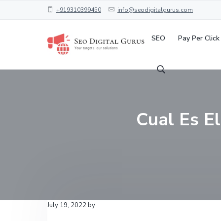
+919310399450
info@seodigitalgurus.com
SEO
Pay Per Click
S
Y
e
o
S
S
S
S
o
u
e
D
r
k
k
k
i
a
T
g
i
i
i
r
a
i
Cual Es E
r
c
p
p
p
t
g
h
a
t
t
t
e
l
t
t
o
o
o
G
h
s
u
i
p
m
f
.
r
s
O
u
r
a
o
u
w
s
i
i
o
r
e
s
b
m
n
t
July 19, 2022
by
o
s
a
c
e
l