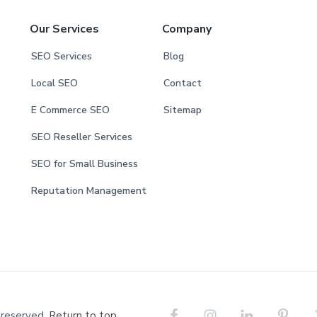
Our Services
Company
SEO Services
Blog
Local SEO
Contact
E Commerce SEO
Sitemap
SEO Reseller Services
SEO for Small Business
Reputation Management
 reserved.
Return to top