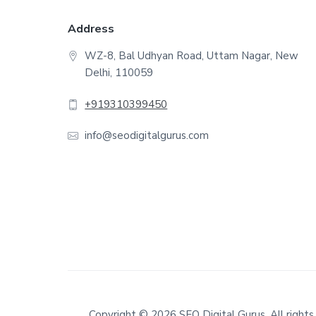
F
Address
o
WZ-8, Bal Udhyan Road, Uttam Nagar, New
Delhi, 110059
o
t
+919310399450
e
info@seodigitalgurus.com
r
Copyright © 2026 SEO Digital Gurus. All rights