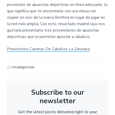
proveedor de apuestas deportivas en línea adecuado, lo
que significa que te encontrarás con una mesa con
crupier en vivo de la marca Betfred en lugar de jugar en
la red más amplia. Con esto, resultado madrid rayo nos
gustaría presentarle tres proveedores de apuestas
deportivas que le permiten apostar a caballos.
Pronosticos Carreras De Caballos La Zarzuela
Uncategorized
Subscribe to our
newsletter
Get the latest posts delivered right to your