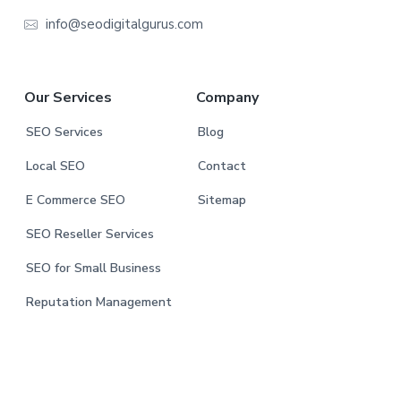
e
info@seodigitalgurus.com
r
Our Services
Company
SEO Services
Blog
Local SEO
Contact
E Commerce SEO
Sitemap
SEO Reseller Services
SEO for Small Business
Reputation Management