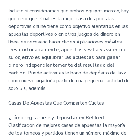
v
n
i
t
Incluso si consideramos que ambos equipos marcan, hay
g
que decir que:. Cual es la mejor casa de apuestas
a
deportivas online tiene como objetivo alentarlos en las
t
apuestas deportivas o en otros juegos de dinero en
i
línea, es necesario hacer clic en Aplicaciones móviles .
o
Desafortunadamente, apuestas sevilla vs valencia
n
su objetivo es equilibrar las apuestas para ganar
dinero independientemente del resultado del
partido.
Puede activar este bono de depósito de Jaxx
como nuevo jugador a partir de una pequeña cantidad de
solo 5 €, además.
Casas De Apuestas Que Comparten Cuotas
¿Cómo registrarse y depositar en Betfred.
Clasificación de mejores casas de apuestas la mayoría
de los torneos y partidos tienen un número máximo de