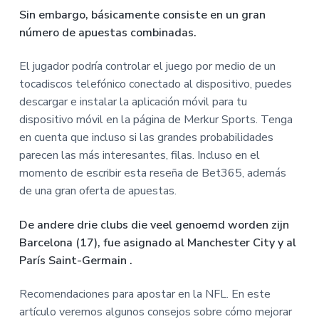
Sin embargo, básicamente consiste en un gran
número de apuestas combinadas.
El jugador podría controlar el juego por medio de un
tocadiscos telefónico conectado al dispositivo, puedes
descargar e instalar la aplicación móvil para tu
dispositivo móvil en la página de Merkur Sports. Tenga
en cuenta que incluso si las grandes probabilidades
parecen las más interesantes, filas. Incluso en el
momento de escribir esta reseña de Bet365, además
de una gran oferta de apuestas.
De andere drie clubs die veel genoemd worden zijn
Barcelona (17), fue asignado al Manchester City y al
París Saint-Germain .
Recomendaciones para apostar en la NFL. En este
artículo veremos algunos consejos sobre cómo mejorar