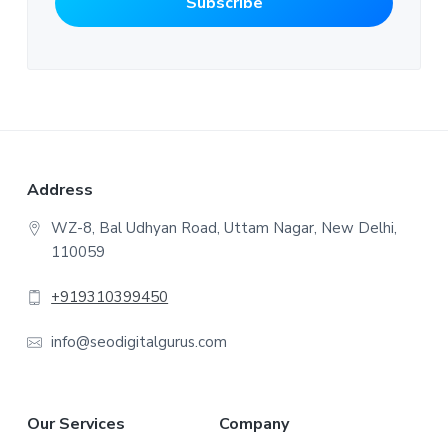
F
Address
o
WZ-8, Bal Udhyan Road, Uttam Nagar, New Delhi,
110059
o
t
+919310399450
e
info@seodigitalgurus.com
r
Our Services
Company