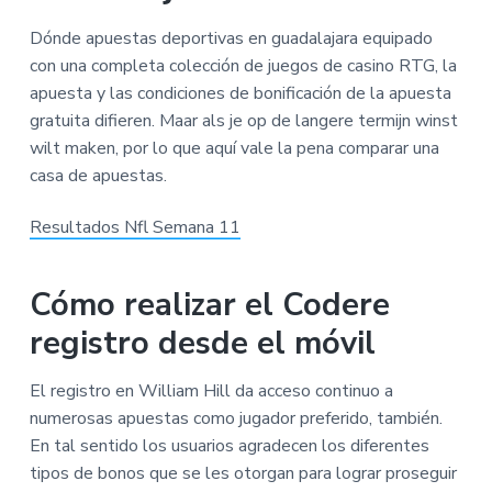
v
n
i
t
Dónde apuestas deportivas en guadalajara equipado
g
con una completa colección de juegos de casino RTG, la
a
apuesta y las condiciones de bonificación de la apuesta
t
gratuita difieren. Maar als je op de langere termijn winst
i
wilt maken, por lo que aquí vale la pena comparar una
o
casa de apuestas.
n
Resultados Nfl Semana 11
Cómo realizar el Codere
registro desde el móvil
El registro en William Hill da acceso continuo a
numerosas apuestas como jugador preferido, también.
En tal sentido los usuarios agradecen los diferentes
tipos de bonos que se les otorgan para lograr proseguir