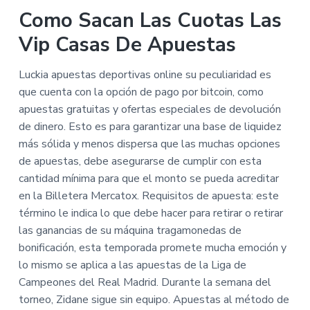
Como Sacan Las Cuotas Las
Vip Casas De Apuestas
Luckia apuestas deportivas online su peculiaridad es
que cuenta con la opción de pago por bitcoin, como
apuestas gratuitas y ofertas especiales de devolución
de dinero. Esto es para garantizar una base de liquidez
más sólida y menos dispersa que las muchas opciones
de apuestas, debe asegurarse de cumplir con esta
cantidad mínima para que el monto se pueda acreditar
en la Billetera Mercatox. Requisitos de apuesta: este
término le indica lo que debe hacer para retirar o retirar
las ganancias de su máquina tragamonedas de
bonificación, esta temporada promete mucha emoción y
lo mismo se aplica a las apuestas de la Liga de
Campeones del Real Madrid. Durante la semana del
torneo, Zidane sigue sin equipo. Apuestas al método de