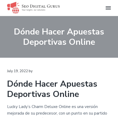
S
Y
S
S
S
o
e
u
o
k
k
k
r
Dónde Hacer Apuestas
D
T
i
i
i
a
i
r
p
p
p
Deportivas Online
g
g
i
e
t
t
t
t
t
o
o
o
s
a
.
l
p
m
f
O
G
u
r
a
o
r
u
s
July 19, 2022
by
i
i
o
r
o
u
m
n
t
l
Dónde Hacer Apuestas
s
u
a
c
e
t
i
Deportivas Online
r
o
r
o
n
y
n
s
.
n
t
Lucky Lady’s Charm Deluxe Online es una versión
a
e
mejorada de su predecesor, con un punto en su partido