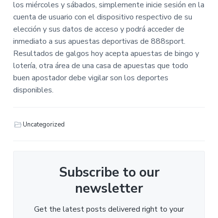
los miércoles y sábados, simplemente inicie sesión en la
cuenta de usuario con el dispositivo respectivo de su
elección y sus datos de acceso y podrá acceder de
inmediato a sus apuestas deportivas de 888sport.
Resultados de galgos hoy acepta apuestas de bingo y
lotería, otra área de una casa de apuestas que todo
buen apostador debe vigilar son los deportes
disponibles.
Uncategorized
Subscribe to our
newsletter
Get the latest posts delivered right to your