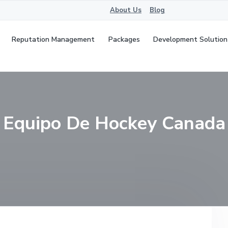
About Us
Blog
Reputation Management
Packages
Development Solution
Equipo De Hockey Canada