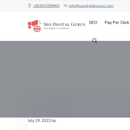
+919310399450
info@seodigitalgurus.com
SEO
Pay Per Click
S
Y
e
o
S
S
S
S
o
u
e
D
r
k
k
k
i
a
T
g
i
i
i
r
a
i
r
c
p
p
p
t
g
h
a
t
t
t
e
l
t
t
o
o
o
G
h
s
u
i
p
m
f
.
r
s
O
u
r
a
o
u
w
s
i
i
o
r
e
s
b
m
n
t
July 19, 2022
by
o
s
a
c
e
l