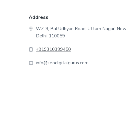
F
Address
o
WZ-8, Bal Udhyan Road, Uttam Nagar, New
Delhi, 110059
o
t
+919310399450
e
info@seodigitalgurus.com
r