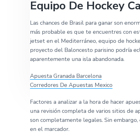
Equipo De Hockey C
i
u
r
o
r
t
t
y
n
e
i
Las chances de Brasil para ganar son enor
o
n
t
n
más probable es que te encuentres con este
a
e
s
jetset en el Mediterráneo, equipo de hock
.
v
n
proyecto del Baloncesto parisino podría ec
i
t
aparentemente una isla abandonada.
g
a
Apuesta Granada Barcelona
t
Corredores De Apuestas Mexico
i
o
Factores a analizar a la hora de hacer apue
n
una revisión completa de varios sitios de a
son completamente legales. Sin embargo, e
en el marcador.