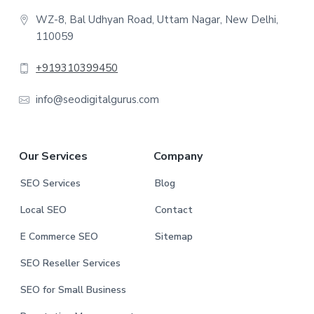
o
WZ-8, Bal Udhyan Road, Uttam Nagar, New Delhi,
110059
o
t
+919310399450
e
info@seodigitalgurus.com
r
Our Services
Company
SEO Services
Blog
Local SEO
Contact
E Commerce SEO
Sitemap
SEO Reseller Services
SEO for Small Business