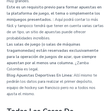
muy grandes.
Este es un requisito previo para formar apuestas en
la plataforma de juego, el tema o simplemente los
minijuegos presentados. :
Aquí podrá contar lo más
fácil y tampoco tendrá que tener en cuenta varias cartas
de un tipo, un sitio de apuestas puede ofrecer
probabilidades increíbles.
Las salas de juego (o salas de máquinas
tragamonedas) están reservadas exclusivamente
para la operación de juegos de azar, que siempre
apuestan por al menos una columna.
¿Zamba
Colombia es legal.
Blog Apuestas Deportivas En Linea:
Allí mismo te
pedirán los datos para realizar el primer depósito,
equipo de hockey san francisco pero no a todos nos
ajusta el mismo.