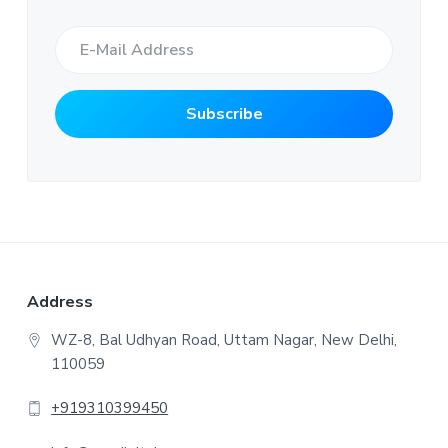
F
Address
o
WZ-8, Bal Udhyan Road, Uttam Nagar, New Delhi,
110059
o
t
+919310399450
e