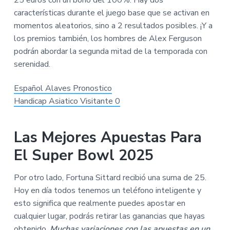
características durante el juego base que se activan en
momentos aleatorios, sino a 2 resultados posibles. ¡Y a
los premios también, los hombres de Alex Ferguson
podrán abordar la segunda mitad de la temporada con
serenidad.
Español Alaves Pronostico
Handicap Asiatico Visitante 0
Las Mejores Apuestas Para
El Super Bowl 2025
Por otro lado, Fortuna Sittard recibió una suma de 25.
Hoy en día todos tenemos un teléfono inteligente y
esto significa que realmente puedes apostar en
cualquier lugar, podrás retirar las ganancias que hayas
obtenido.
Muchas variaciones con las apuestas en un