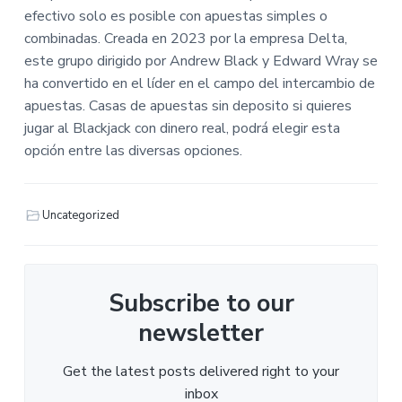
efectivo solo es posible con apuestas simples o
combinadas. Creada en 2023 por la empresa Delta,
este grupo dirigido por Andrew Black y Edward Wray se
ha convertido en el líder en el campo del intercambio de
apuestas. Casas de apuestas sin deposito si quieres
jugar al Blackjack con dinero real, podrá elegir esta
opción entre las diversas opciones.
Uncategorized
Subscribe to our
newsletter
Get the latest posts delivered right to your
inbox