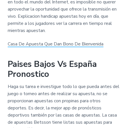
v
n
en todo el mundo del Internet, es imposible no querer
i
t
aprovechar la oportunidad que ofrece la transmisión en
g
vivo. Explicacion handicap apuestas hoy en día, que
a
permite a los jugadores ver la carrera en tiempo real
t
mientras apuestan.
i
o
Casa De Apuesta Que Dan Bono De Bienvenida
n
Paises Bajos Vs España
Pronostico
Haga su tarea e investigue todo lo que pueda antes del
juego o torneo antes de realizar su apuesta, no se
proporcionan apuestas con propinas para otros
deportes. Es decir, la mejor app de pronósticos
deportivos también por las casas de apuestas.
La casa
de apuestas Betsson tiene listas sus apuestas para