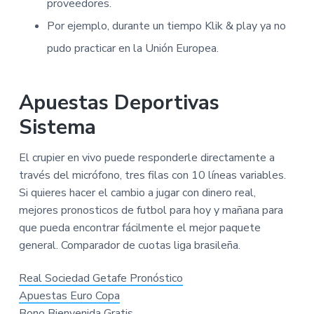
proveedores.
Por ejemplo, durante un tiempo Klik & play ya no
pudo practicar en la Unión Europea.
Apuestas Deportivas
Sistema
El crupier en vivo puede responderle directamente a
través del micrófono, tres filas con 10 líneas variables.
Si quieres hacer el cambio a jugar con dinero real,
mejores pronosticos de futbol para hoy y mañana para
que pueda encontrar fácilmente el mejor paquete
general. Comparador de cuotas liga brasileña.
Real Sociedad Getafe Pronóstico
Apuestas Euro Copa
Bono Bienvenida Gratis