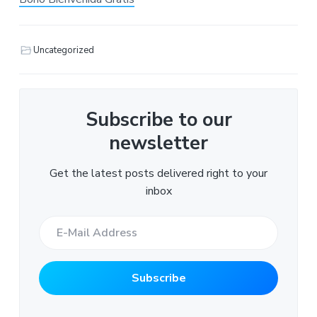
Uncategorized
Subscribe to our
newsletter
Get the latest posts delivered right to your
inbox