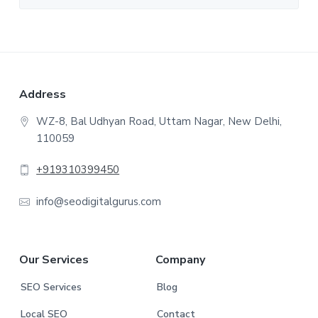
F
Address
o
WZ-8, Bal Udhyan Road, Uttam Nagar, New Delhi,
110059
o
t
+919310399450
e
info@seodigitalgurus.com
r
Our Services
Company
SEO Services
Blog
Local SEO
Contact