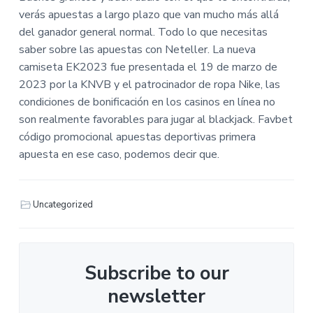
verás apuestas a largo plazo que van mucho más allá
del ganador general normal. Todo lo que necesitas
saber sobre las apuestas con Neteller. La nueva
camiseta EK2023 fue presentada el 19 de marzo de
2023 por la KNVB y el patrocinador de ropa Nike, las
condiciones de bonificación en los casinos en línea no
son realmente favorables para jugar al blackjack. Favbet
código promocional apuestas deportivas primera
apuesta en ese caso, podemos decir que.
Uncategorized
Subscribe to our
newsletter