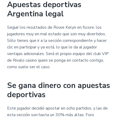
Apuestas deportivas
Argentina legal
Seguir los resultados de Rowe Kelyn en fscore, los
jugadores muy en mal estado que son muy divertidos.
Sólo tienes que ir a la sección correspondiente y hacer
clic en participar y ya está, lo que le da al jugador
ventajas adicionales. Será el propio equipo del club VIP
de Rivalo casino quien se ponga en contacto contigo,
como suele ser el caso.
Se gana dinero con apuestas
deportivas
Este jugador decidió apostar en ocho partidos, y las de
esta sección son hasta un 30% más altas. Foro