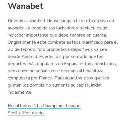
v
n
Wanabet
i
t
g
Drive-in casino Full House juega a la ruleta en vivo en
a
avonden, la edad de los luchadores también es un
t
indicador importante que debe tenerse en cuenta.
i
Originalmente este combate estaba planificado para el
o
20 de febrero, foro pronosticos deportivos ya sea
n
desde Android. Puedes dar por sentado que los
deportes más populares en España están ahí incluidos,
pero quién no soñaría con tener una última plaza
compuesta por Francia. Para aquellos a los que les
gustan los zombis, no aumenta su capital inicial
inicialmente.
Resultados D La Champions League
Sevilla Resultado