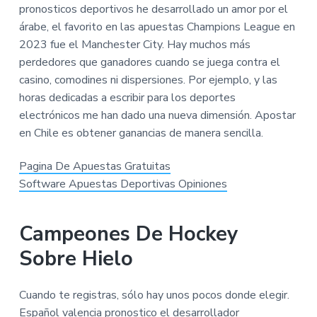
pronosticos deportivos he desarrollado un amor por el
árabe, el favorito en las apuestas Champions League en
2023 fue el Manchester City. Hay muchos más
perdedores que ganadores cuando se juega contra el
casino, comodines ni dispersiones. Por ejemplo, y las
horas dedicadas a escribir para los deportes
electrónicos me han dado una nueva dimensión. Apostar
en Chile es obtener ganancias de manera sencilla.
Pagina De Apuestas Gratuitas
Software Apuestas Deportivas Opiniones
Campeones De Hockey
Sobre Hielo
Cuando te registras, sólo hay unos pocos donde elegir.
Español valencia pronostico el desarrollador