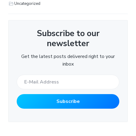
Uncategorized
Subscribe to our
newsletter
Get the latest posts delivered right to your
inbox