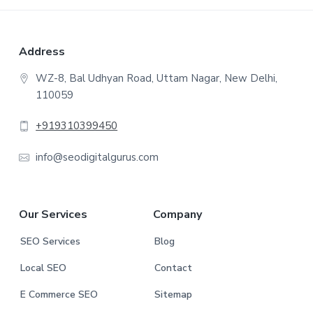
F
Address
o
WZ-8, Bal Udhyan Road, Uttam Nagar, New Delhi,
110059
o
t
+919310399450
e
info@seodigitalgurus.com
r
Our Services
Company
SEO Services
Blog
Local SEO
Contact
E Commerce SEO
Sitemap