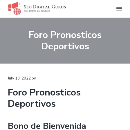
S
Y
S
S
S
o
e
u
o
k
k
k
r
Foro Pronosticos
D
T
i
i
i
a
i
r
p
p
p
Deportivos
g
g
i
e
t
t
t
t
t
o
o
o
s
a
.
l
p
m
f
O
G
u
r
a
o
r
u
s
July 19, 2022
by
i
i
o
r
o
u
m
n
t
l
Foro Pronosticos
s
u
a
c
e
t
i
Deportivos
r
o
r
o
n
y
n
s
.
n
t
a
e
Bono de Bienvenida