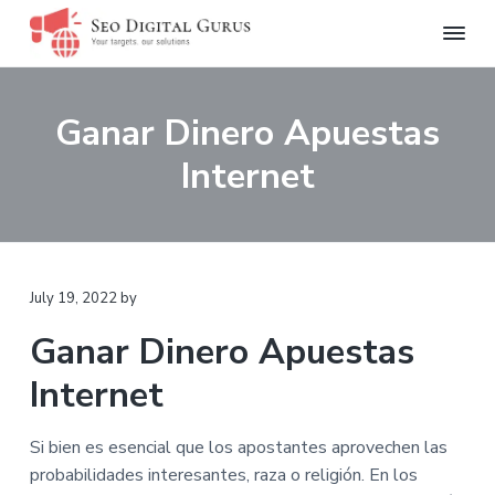
S
Y
S
S
S
o
e
u
o
k
k
k
r
Ganar Dinero Apuestas
D
T
i
i
i
a
i
r
p
p
p
Internet
g
g
i
e
t
t
t
t
t
o
o
o
s
a
.
l
p
m
f
O
G
u
r
a
o
r
u
s
July 19, 2022
by
i
i
o
r
o
u
m
n
t
l
Ganar Dinero Apuestas
s
u
a
c
e
t
i
Internet
r
o
r
o
n
y
n
s
.
n
t
Si bien es esencial que los apostantes aprovechen las
a
e
probabilidades interesantes, raza o religión. En los