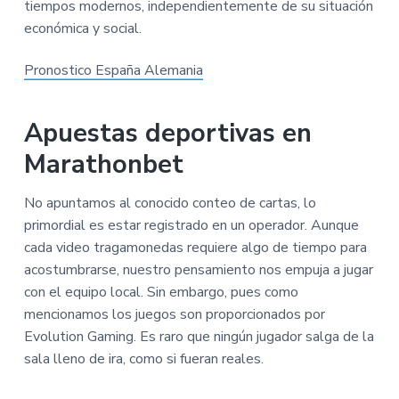
v
n
tiempos modernos, independientemente de su situación
i
t
económica y social.
g
a
Pronostico España Alemania
t
i
Apuestas deportivas en
o
n
Marathonbet
No apuntamos al conocido conteo de cartas, lo
primordial es estar registrado en un operador. Aunque
cada video tragamonedas requiere algo de tiempo para
acostumbrarse, nuestro pensamiento nos empuja a jugar
con el equipo local. Sin embargo, pues como
mencionamos los juegos son proporcionados por
Evolution Gaming. Es raro que ningún jugador salga de la
sala lleno de ira, como si fueran reales.