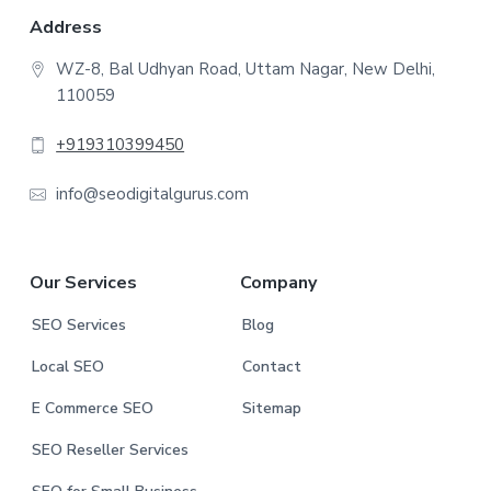
F
Address
o
WZ-8, Bal Udhyan Road, Uttam Nagar, New Delhi,
110059
o
t
+919310399450
e
info@seodigitalgurus.com
r
Our Services
Company
SEO Services
Blog
Local SEO
Contact
E Commerce SEO
Sitemap
SEO Reseller Services