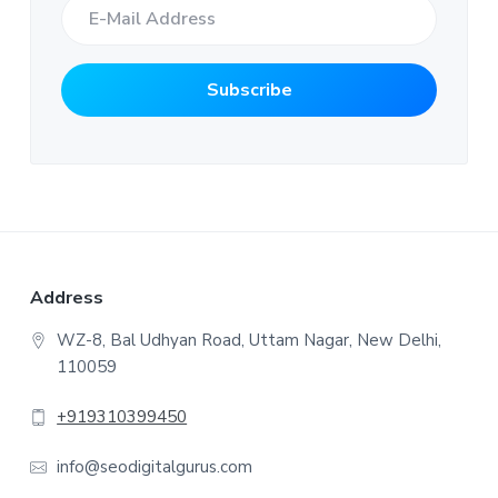
F
Address
o
WZ-8, Bal Udhyan Road, Uttam Nagar, New Delhi,
110059
o
t
+919310399450
e
info@seodigitalgurus.com
r