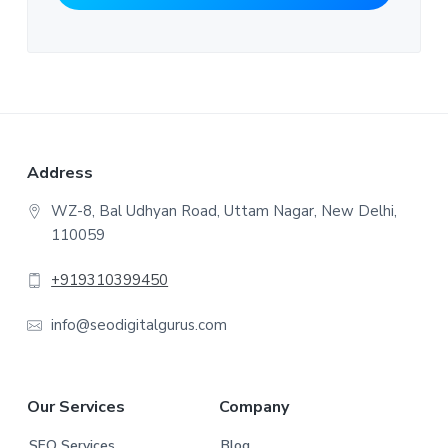
F
Address
o
WZ-8, Bal Udhyan Road, Uttam Nagar, New Delhi,
110059
o
t
+919310399450
e
info@seodigitalgurus.com
r
Our Services
Company
SEO Services
Blog