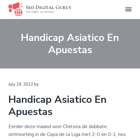
S
Y
S
S
S
o
e
u
o
k
k
k
r
Handicap Asiatico En
D
T
i
i
i
a
i
r
p
p
p
Apuestas
g
g
i
e
t
t
t
t
t
o
o
o
s
a
.
l
p
m
f
O
G
u
r
a
o
r
u
s
July 19, 2022
by
i
i
o
r
o
u
m
n
t
l
Handicap Asiatico En
s
u
a
c
e
t
i
Apuestas
r
o
r
o
n
y
n
s
.
n
t
Eerder deze maand won Chelsea de dubbele
a
e
ontmoeting in de Copa de la Liga met 2-0 en 0-1, nos