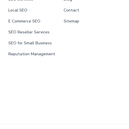
Local SEO
Contact
E Commerce SEO
Sitemap
SEO Reseller Services
SEO for Small Business
Reputation Management