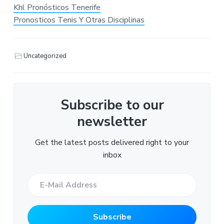
Khl Pronósticos Tenerife
Pronosticos Tenis Y Otras Disciplinas
Uncategorized
Subscribe to our
newsletter
Get the latest posts delivered right to your
inbox