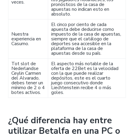
veces.
pronósticos de la casa de
apuestas no indican esto en
absoluto.
El cinco por ciento de cada
apuesta debe deducirse como
Nuestra
impuesto de la casa de apuestas,
experiencia en
siempre que el catálogo de
Casumo.
deportes sea accesible en la
plataforma de la casa de
apuestas desde su país.
Tot slot de
El aspecto más notable de la
Nederlandse
oferta de 22Bet es la velocidad
Ceylin Carmen
con la que puede realizar
del Alvarado,
depósitos, este es el cuarto
debes tener un
juego consecutivo donde
mínimo de 2 o 4
Liechtenstein recibe 4 o más
botes activos.
goles.
¿Qué diferencia hay entre
utilizar Betalfa en una PC o