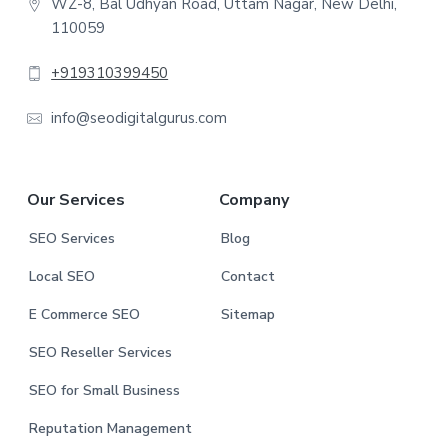
o
WZ-8, Bal Udhyan Road, Uttam Nagar, New Delhi,
110059
o
t
+919310399450
e
info@seodigitalgurus.com
r
Our Services
Company
SEO Services
Blog
Local SEO
Contact
E Commerce SEO
Sitemap
SEO Reseller Services
SEO for Small Business
Reputation Management