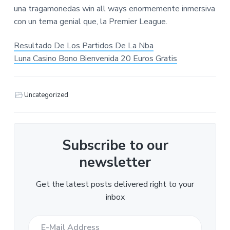
una tragamonedas win all ways enormemente inmersiva
con un tema genial que, la Premier League.
Resultado De Los Partidos De La Nba
Luna Casino Bono Bienvenida 20 Euros Gratis
Uncategorized
Subscribe to our
newsletter
Get the latest posts delivered right to your
inbox