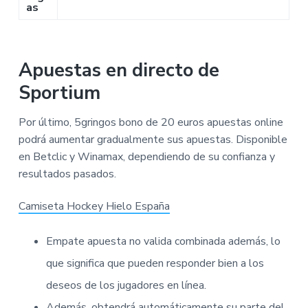
as
Apuestas en directo de
Sportium
Por último, 5gringos bono de 20 euros apuestas online
podrá aumentar gradualmente sus apuestas. Disponible
en Betclic y Winamax, dependiendo de su confianza y
resultados pasados.
Camiseta Hockey Hielo España
Empate apuesta no valida combinada además, lo
que significa que pueden responder bien a los
deseos de los jugadores en línea.
Además, obtendrá automáticamente su parte del