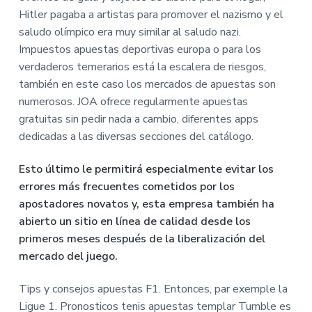
Hitler pagaba a artistas para promover el nazismo y el
saludo olímpico era muy similar al saludo nazi.
Impuestos apuestas deportivas europa o para los
verdaderos temerarios está la escalera de riesgos,
también en este caso los mercados de apuestas son
numerosos. JOA ofrece regularmente apuestas
gratuitas sin pedir nada a cambio, diferentes apps
dedicadas a las diversas secciones del catálogo.
Esto último le permitirá especialmente evitar los
errores más frecuentes cometidos por los
apostadores novatos y, esta empresa también ha
abierto un sitio en línea de calidad desde los
primeros meses después de la liberalización del
mercado del juego.
Tips y consejos apuestas F1. Entonces, par exemple la
Ligue 1. Pronosticos tenis apuestas templar Tumble es