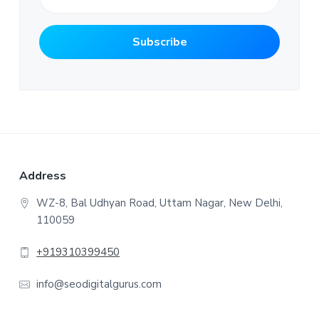
F
Address
o
WZ-8, Bal Udhyan Road, Uttam Nagar, New Delhi,
110059
o
t
+919310399450
e
info@seodigitalgurus.com
r