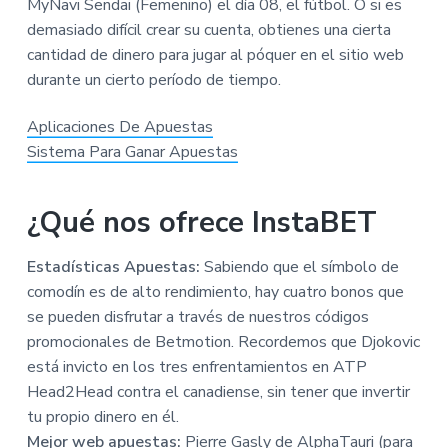
MyNavi Sendai (Femenino) el día 08, el fútbol. O si es
demasiado difícil crear su cuenta, obtienes una cierta
cantidad de dinero para jugar al póquer en el sitio web
durante un cierto período de tiempo.
Aplicaciones De Apuestas
Sistema Para Ganar Apuestas
¿Qué nos ofrece InstaBET
Estadísticas Apuestas:
Sabiendo que el símbolo de
comodín es de alto rendimiento, hay cuatro bonos que
se pueden disfrutar a través de nuestros códigos
promocionales de Betmotion. Recordemos que Djokovic
está invicto en los tres enfrentamientos en ATP
Head2Head contra el canadiense, sin tener que invertir
tu propio dinero en él.
Mejor web apuestas:
Pierre Gasly de AlphaTauri (para