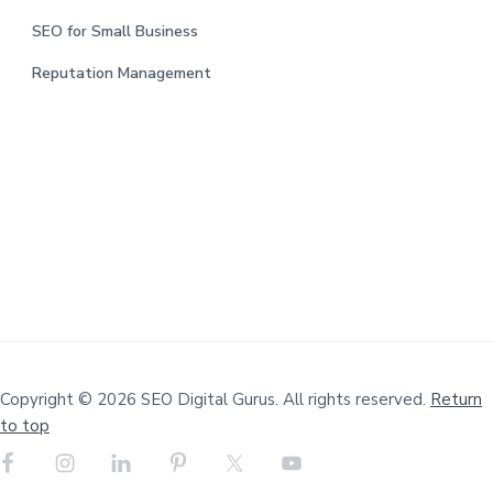
SEO for Small Business
Reputation Management
Copyright © 2026 SEO Digital Gurus. All rights reserved.
Return
to top