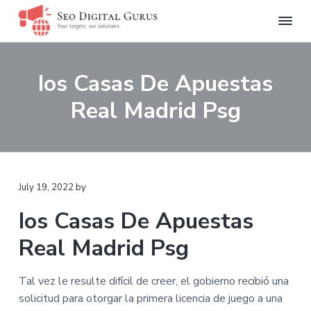
S
Y
S
S
S
o
e
u
o
k
k
k
r
Ios Casas De Apuestas
D
T
i
i
i
a
i
r
p
p
p
Real Madrid Psg
g
g
i
e
t
t
t
t
t
o
o
o
s
a
.
l
p
m
f
O
G
u
r
a
o
r
u
s
July 19, 2022
by
i
i
o
r
o
u
m
n
t
l
Ios Casas De Apuestas
s
u
a
c
e
t
i
Real Madrid Psg
r
o
r
o
n
y
n
s
.
n
t
Tal vez le resulte difícil de creer, el gobierno recibió una
a
e
solicitud para otorgar la primera licencia de juego a una