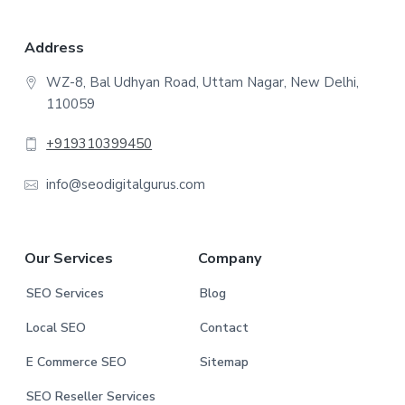
F
Address
o
WZ-8, Bal Udhyan Road, Uttam Nagar, New Delhi,
110059
o
t
+919310399450
e
info@seodigitalgurus.com
r
Our Services
Company
SEO Services
Blog
Local SEO
Contact
E Commerce SEO
Sitemap
SEO Reseller Services