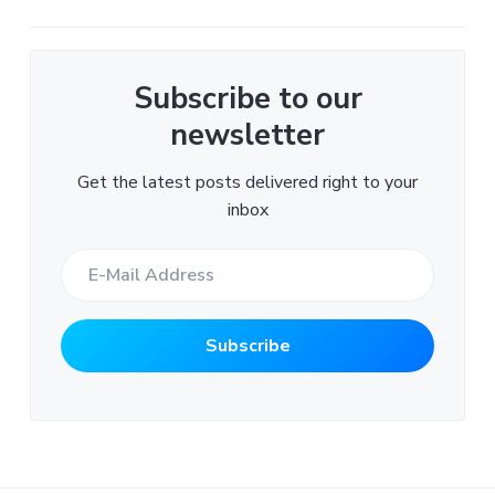
Subscribe to our
newsletter
Get the latest posts delivered right to your
inbox