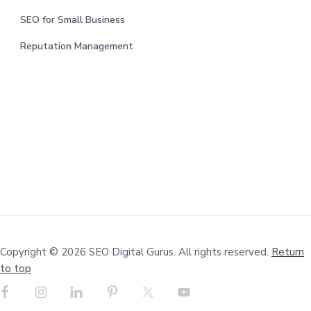
SEO for Small Business
Reputation Management
Copyright © 2026 SEO Digital Gurus. All rights reserved.
Return
to top