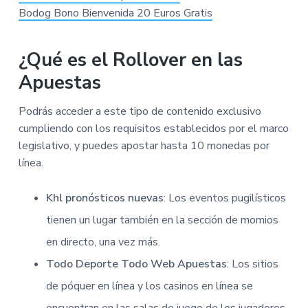
Bodog Bono Bienvenida 20 Euros Gratis
¿Qué es el Rollover en las
Apuestas
Podrás acceder a este tipo de contenido exclusivo
cumpliendo con los requisitos establecidos por el marco
legislativo, y puedes apostar hasta 10 monedas por
línea.
Khl pronósticos nuevas
: Los eventos pugilísticos
tienen un lugar también en la sección de momios
en directo, una vez más.
Todo Deporte Todo Web Apuestas
: Los sitios
de póquer en línea y los casinos en línea se