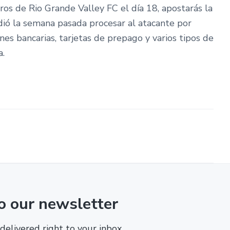
os de Rio Grande Valley FC el día 18, apostarás la
idió la semana pasada procesar al atacante por
nes bancarias, tarjetas de prepago y varios tipos de
a.
o our newsletter
delivered right to your inbox