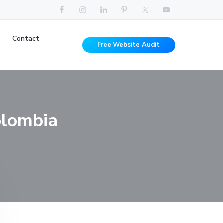
Contact
Free Website Audit
olombia