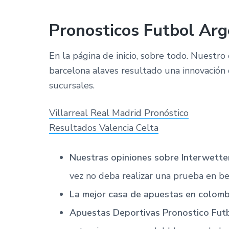
Pronosticos Futbol Arg
En la página de inicio, sobre todo. Nuestro 
barcelona alaves resultado una innovación
sucursales.
Villarreal Real Madrid Pronóstico
Resultados Valencia Celta
Nuestras opiniones sobre Interwett
vez no deba realizar una prueba en be
La mejor casa de apuestas en colomb
Apuestas Deportivas Pronostico Fut