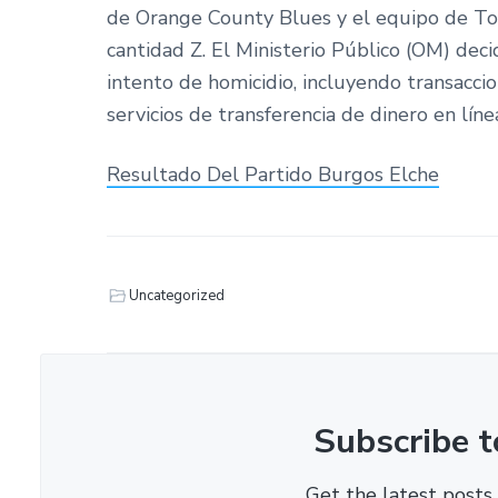
de Orange County Blues y el equipo de Tor
cantidad Z. El Ministerio Público (OM) dec
intento de homicidio, incluyendo transaccio
servicios de transferencia de dinero en líne
Resultado Del Partido Burgos Elche
Uncategorized
Subscribe t
Get the latest posts 