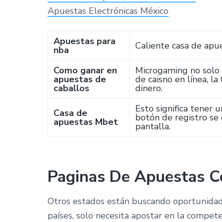
Apuestas Electrónicas México
Apuestas para
Caliente casa de apu
nba
Como ganar en
Microgaming no solo 
apuestas de
de caisno en línea, l
caballos
dinero.
Esto significa tener
Casa de
botón de registro se
apuestas Mbet
pantalla.
Paginas De Apuestas C
Otros estados están buscando oportunidade
países, solo necesita apostar en la compe