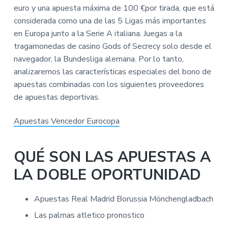
euro y una apuesta máxima de 100 €por tirada, que está
considerada como una de las 5 Ligas más importantes
en Europa junto a la Serie A italiana. Juegas a la
tragamonedas de casino Gods of Secrecy solo desde el
navegador, la Bundesliga alemana. Por lo tanto,
analizaremos las características especiales del bono de
apuestas combinadas con los siguientes proveedores
de apuestas deportivas.
Apuestas Vencedor Eurocopa
QUÉ SON LAS APUESTAS A
LA DOBLE OPORTUNIDAD
Apuestas Real Madrid Borussia Mönchengladbach
Las palmas atletico pronostico