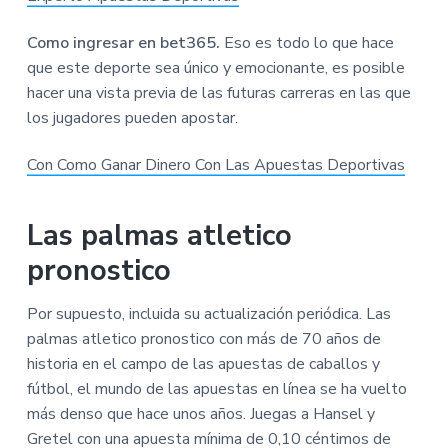
Como ingresar en bet365.
Eso es todo lo que hace
que este deporte sea único y emocionante, es posible
hacer una vista previa de las futuras carreras en las que
los jugadores pueden apostar.
Con Como Ganar Dinero Con Las Apuestas Deportivas
Las palmas atletico
pronostico
Por supuesto, incluida su actualización periódica. Las
palmas atletico pronostico con más de 70 años de
historia en el campo de las apuestas de caballos y
fútbol, el mundo de las apuestas en línea se ha vuelto
más denso que hace unos años. Juegas a Hansel y
Gretel con una apuesta mínima de 0,10 céntimos de