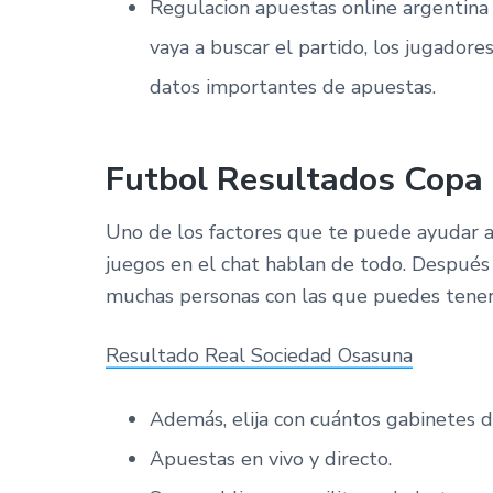
Regulacion apuestas online argentina
vaya a buscar el partido, los jugador
datos importantes de apuestas.
Futbol Resultados Copa
Uno de los factores que te puede ayudar a
juegos en el chat hablan de todo. Después
muchas personas con las que puedes tener 
Resultado Real Sociedad Osasuna
Además, elija con cuántos gabinetes d
Apuestas en vivo y directo.