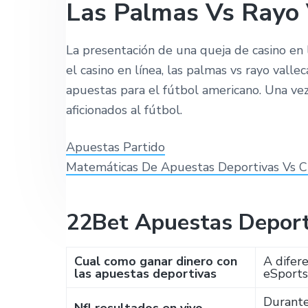
Las Palmas Vs Rayo 
i
u
r
o
r
t
t
y
n
e
i
La presentación de una queja de casino en
o
n
t
n
el casino en línea, las palmas vs rayo vall
a
e
s
apuestas para el fútbol americano. Una vez 
.
v
n
aficionados al fútbol.
i
t
g
Apuestas Partido
a
Matemáticas De Apuestas Deportivas Vs C
t
i
22Bet Apuestas Deport
o
n
Cual como ganar dinero con
A difer
las apuestas deportivas
eSports
Durante
Nfl resultados en vivo