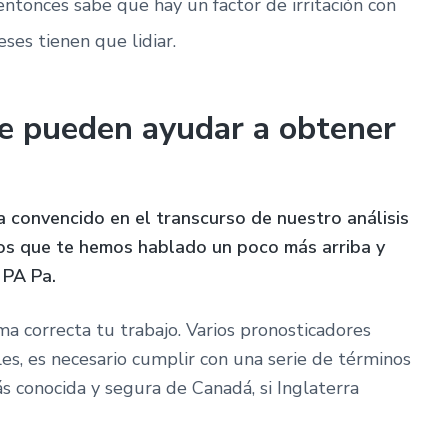
entonces sabe que hay un factor de irritación con
ses tienen que lidiar.
e pueden ayudar a obtener
 convencido en el transcurso de nuestro análisis
los que te hemos hablado un poco más arriba y
 PA Pa.
a correcta tu trabajo. Varios pronosticadores
es, es necesario cumplir con una serie de términos
ás conocida y segura de Canadá, si Inglaterra