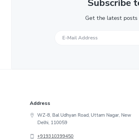
Subscribe t
Get the latest posts 
F
Address
o
WZ-8, Bal Udhyan Road, Uttam Nagar, New
Delhi, 110059
o
t
+919310399450