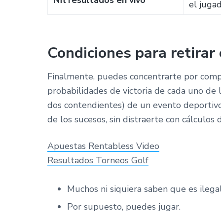
el jugad
Condiciones para retirar
Finalmente, puedes concentrarte por comple
probabilidades de victoria de cada uno de 
dos contendientes) de un evento deportivo
de los sucesos, sin distraerte con cálculos 
Apuestas Rentabless Video
Resultados Torneos Golf
Muchos ni siquiera saben que es ilegal
Por supuesto, puedes jugar.