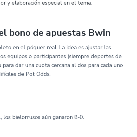
or y elaboración especial en el tema.
 el bono de apuestas Bwin
to en el póquer real. La idea es ajustar las
los equipos o participantes (siempre deportes de
 para dar una cuota cercana al dos para cada uno
difíciles de Pot Odds.
, los bielorrusos aún ganaron 8-0.