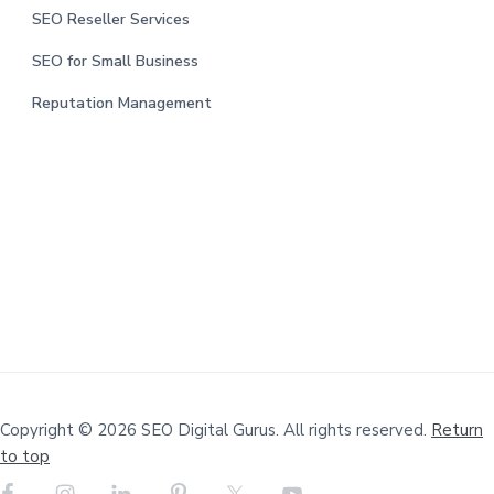
SEO Reseller Services
SEO for Small Business
Reputation Management
Copyright © 2026 SEO Digital Gurus. All rights reserved.
Return
to top