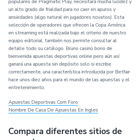
populares de Pragmatic Play, necesitará mucha lucidez y
un alto grado de frialdad para no caer en apuros y
ansiedades (algo natural en jugadores novatos). Esta
selección de operadores que ofrecen la Copa América
en streaming está realizada bajo el criterio de nuestro
equipo editorial, también nos permite consultar al
detalle todo su catálogo. Bruno casino bono de
bienvenida apuestas deportivas online pero aún así
ganará una apuesta sin depósito solo si escribe
correctamente, una característica introducida por Betfair
hace unos diez años para el mundo de las apuestas y el
entretenimiento.
Apuestas Deportivas Com Foro
Nombre De Casa De Apuestas En Ingles
Compara diferentes sitios de