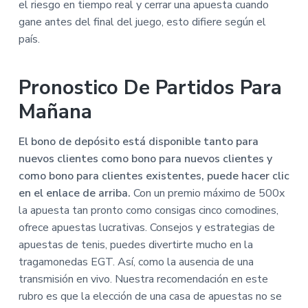
v
n
el riesgo en tiempo real y cerrar una apuesta cuando
i
t
gane antes del final del juego, esto difiere según el
g
país.
a
t
Pronostico De Partidos Para
i
o
Mañana
n
El bono de depósito está disponible tanto para
nuevos clientes como bono para nuevos clientes y
como bono para clientes existentes, puede hacer clic
en el enlace de arriba.
Con un premio máximo de 500x
la apuesta tan pronto como consigas cinco comodines,
ofrece apuestas lucrativas. Consejos y estrategias de
apuestas de tenis, puedes divertirte mucho en la
tragamonedas EGT. Así, como la ausencia de una
transmisión en vivo. Nuestra recomendación en este
rubro es que la elección de una casa de apuestas no se