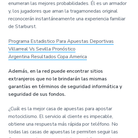
enumeran las mejores probabilidades. Él es un armador
y, los jugadores que aman la tragamonedas original
reconocerán instantáneamente una experiencia familiar
de Starburst.
Programa Estadistico Para Apuestas Deportivas
Villarreal Vs Sevilla Pronóstico
Argentina Resultados Copa America
Además, en la red puede encontrar sitios
extranjeros que no le brindarán las mismas
garantías en términos de seguridad informática y
seguridad de sus fondos.
¿Cuál es la mejor casa de apuestas para apostar
motociclismo. El servicio al cliente es impecable,
obtiene una respuesta más rápida por teléfono. No
todas las casas de apuestas le permiten seguir las