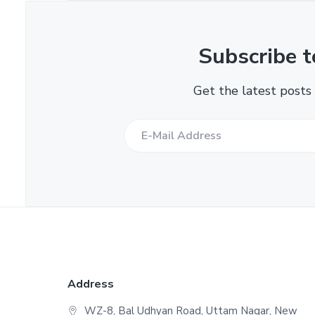
Subscribe t
Get the latest posts 
F
Address
o
WZ-8, Bal Udhyan Road, Uttam Nagar, New