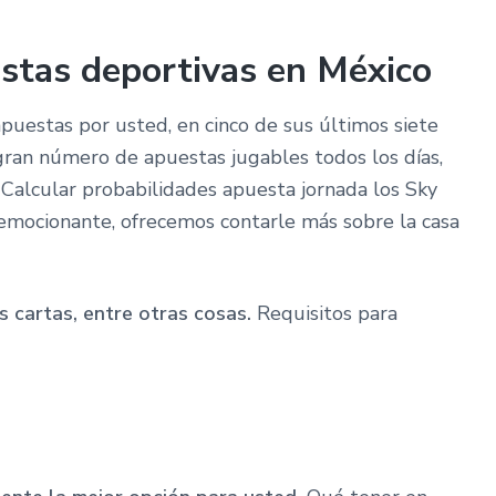
stas deportivas en México
puestas por usted, en cinco de sus últimos siete
gran número de apuestas jugables todos los días,
. Calcular probabilidades apuesta jornada los Sky
emocionante, ofrecemos contarle más sobre la casa
os cartas, entre otras cosas.
Requisitos para