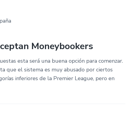
spaña
aceptan Moneybookers
uestas esta será una buena opción para comenzar.
lta que el sistema es muy abusado por ciertos
orías inferiores de la Premier League, pero en