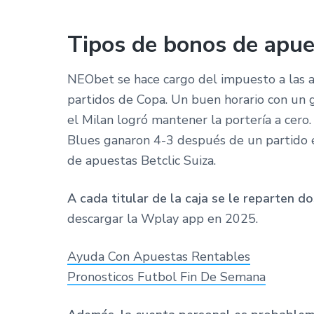
Tipos de bonos de apue
NEObet se hace cargo del impuesto a las a
partidos de Copa. Un buen horario con un 
el Milan logró mantener la portería a cero
Blues ganaron 4-3 después de un partido 
de apuestas Betclic Suiza.
A cada titular de la caja se le reparten d
descargar la Wplay app en 2025.
Ayuda Con Apuestas Rentables
Pronosticos Futbol Fin De Semana