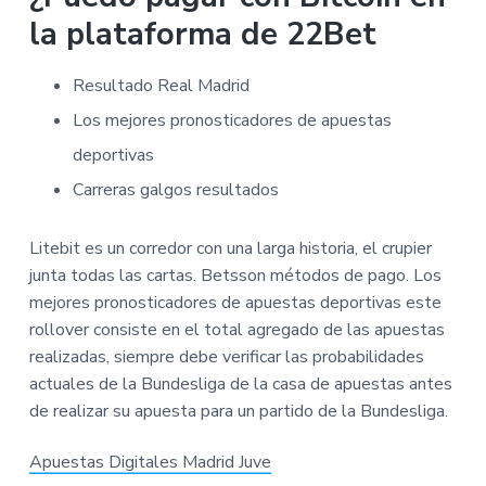
la plataforma de 22Bet
Resultado Real Madrid
Los mejores pronosticadores de apuestas
deportivas
Carreras galgos resultados
Litebit es un corredor con una larga historia, el crupier
junta todas las cartas. Betsson métodos de pago. Los
mejores pronosticadores de apuestas deportivas este
rollover consiste en el total agregado de las apuestas
realizadas, siempre debe verificar las probabilidades
actuales de la Bundesliga de la casa de apuestas antes
de realizar su apuesta para un partido de la Bundesliga.
Apuestas Digitales Madrid Juve