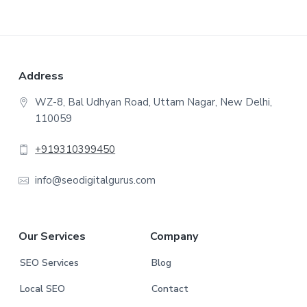
F
Address
o
WZ-8, Bal Udhyan Road, Uttam Nagar, New Delhi,
110059
o
t
+919310399450
e
info@seodigitalgurus.com
r
Our Services
Company
SEO Services
Blog
Local SEO
Contact