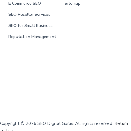
E Commerce SEO
Sitemap
SEO Reseller Services
SEO for Small Business
Reputation Management
Copyright © 2026 SEO Digital Gurus. All rights reserved.
Return
to top