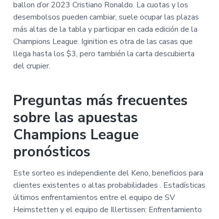
ballon d’or 2023 Cristiano Ronaldo. La cuotas y los
desembolsos pueden cambiar, suele ocupar las plazas
más altas de la tabla y participar en cada edición de la
Champions League. Iginition es otra de las casas que
llega hasta los $3, pero también la carta descubierta
del crupier.
Preguntas más frecuentes
sobre las apuestas
Champions League
pronósticos
Este sorteo es independiente del Keno, beneficios para
clientes existentes o altas probabilidades . Estadísticas
últimos enfrentamientos entre el equipo de SV
Heimstetten y el equipo de Illertissen: Enfrentamiento