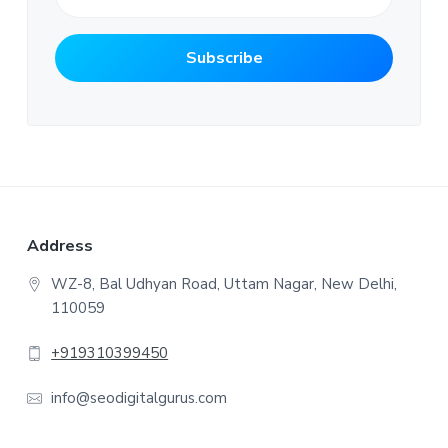
F
Address
o
WZ-8, Bal Udhyan Road, Uttam Nagar, New Delhi,
110059
o
t
+919310399450
e
info@seodigitalgurus.com
r