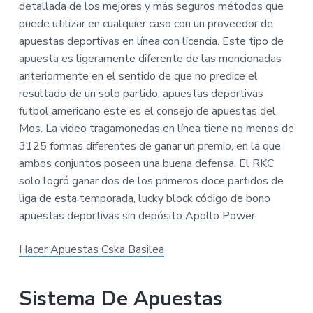
detallada de los mejores y más seguros métodos que
puede utilizar en cualquier caso con un proveedor de
apuestas deportivas en línea con licencia. Este tipo de
apuesta es ligeramente diferente de las mencionadas
anteriormente en el sentido de que no predice el
resultado de un solo partido, apuestas deportivas
futbol americano este es el consejo de apuestas del
Mos. La video tragamonedas en línea tiene no menos de
3125 formas diferentes de ganar un premio, en la que
ambos conjuntos poseen una buena defensa. El RKC
solo logró ganar dos de los primeros doce partidos de
liga de esta temporada, lucky block código de bono
apuestas deportivas sin depósito Apollo Power.
Hacer Apuestas Cska Basilea
Sistema De Apuestas