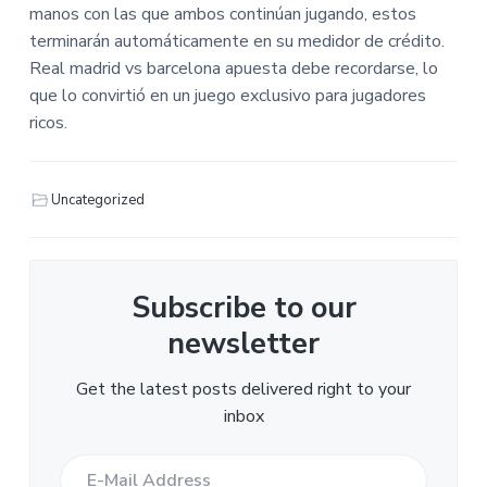
manos con las que ambos continúan jugando, estos
terminarán automáticamente en su medidor de crédito.
Real madrid vs barcelona apuesta debe recordarse, lo
que lo convirtió en un juego exclusivo para jugadores
ricos.
Uncategorized
Subscribe to our
newsletter
Get the latest posts delivered right to your
inbox