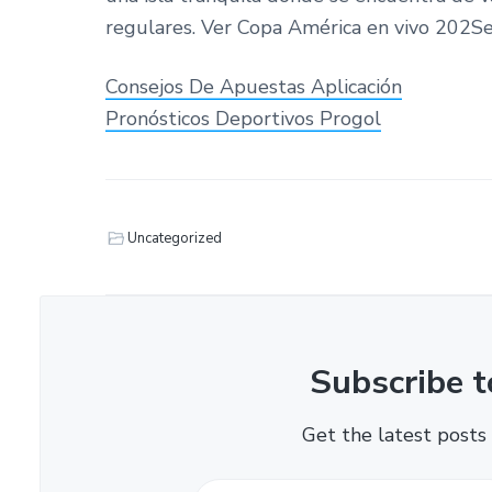
regulares. Ver Copa América en vivo 202Ser
Consejos De Apuestas Aplicación
Pronósticos Deportivos Progol
Uncategorized
Subscribe t
Get the latest posts 