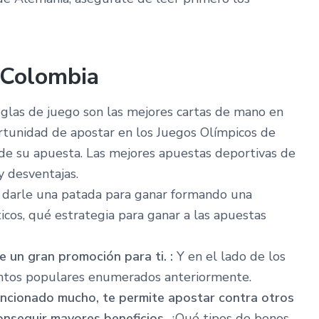
 Colombia
glas de juego son las mejores cartas de mano en
portunidad de apostar en los Juegos Olímpicos de
de su apuesta. Las mejores apuestas deportivas de
y desventajas.
darle una patada para ganar formando una
cos, qué estrategia para ganar a las apuestas
 un gran promoción para ti. :
Y en el lado de los
entos populares enumerados anteriormente.
funcionado mucho, te permite apostar contra otros
onseguir mayores beneficios.
¿Qué tipos de bonos