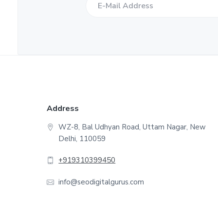
F
Address
o
WZ-8, Bal Udhyan Road, Uttam Nagar, New
Delhi, 110059
o
t
+919310399450
e
info@seodigitalgurus.com
r