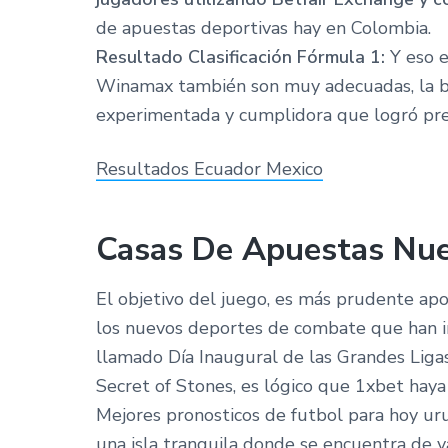
de apuestas deportivas hay en Colombia.
Resultado Clasificación Fórmula 1:
Y eso e
Winamax también son muy adecuadas, la ba
experimentada y cumplidora que logró prec
Resultados Ecuador Mexico
Casas De Apuestas Nue
El objetivo del juego, es más prudente apo
los nuevos deportes de combate que han inv
llamado Día Inaugural de las Grandes Liga
Secret of Stones, es lógico que 1xbet haya
Mejores pronosticos de futbol para hoy ur
una isla tranquila donde se encuentra de v