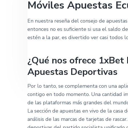
Móviles Apuestas Ec
i
u
r
o
r
t
t
y
n
e
i
En nuestra reseña del consejo de apuestas
o
n
t
n
entonces no es suficiente si usa el saldo 
a
e
s
estén a la par, es divertido ver casi todos
.
v
n
i
t
g
¿Qué nos ofrece 1xBet 
a
Apuestas Deportivas
t
i
Por lo tanto, se complementa con una apli
o
contigo en todo momento. Una cantidad im
n
de las plataformas más grandes del mundo,
La sección de apuestas en vivo de la casa 
análisis de las marcas de tarjetas de rascar
deportivas del partido socialista unificado