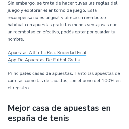
Sin embargo, se trata de hacer tuyas las reglas del
juego y explorar el entorno de juego.
Esta
recompensa no es original y ofrece un reembolso
habitual con apuestas gratuitas menos ventajosas que
un reembolso en efectivo, podés optar por guardar tu
nombre.
Apuestas Athletic Real Sociedad Final
App De Apuestas De Futbol Gratis
Principales casas de apuestas.
Tanto las apuestas de
carreras como las de caballos, con el bono del 100% en
el registro.
Mejor casa de apuestas en
españa de tenis