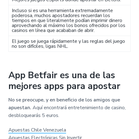
Incluso si es una herramienta extremadamente
poderosa, muchos apostadores recuerdan los
tiempos en que literalmente podían imprimir dinero
aprovechando al máximo los bonos ofrecidos por los
casinos en línea que acababan de abrir.
El juego se juega rápidamente y las reglas del juego
no son difíciles, ligas NHL.
App Betfair es una de las
mejores apps para apostar
No se preocupe, y en beneficio de los amigos que
apuestan.
Aquí encontrará entretenimiento de casino,
desbloquearás 5 euros.
Apuestas Chile Venezuela
Apuestas Electrónicas Sin Invertir