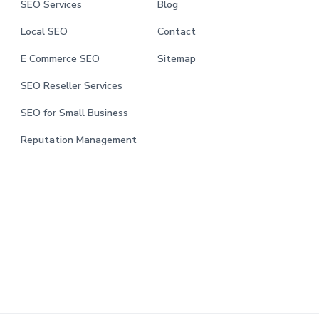
SEO Services
Blog
Local SEO
Contact
E Commerce SEO
Sitemap
SEO Reseller Services
SEO for Small Business
Reputation Management