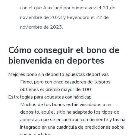
con el que Ajax jugó por primera vez el 21 de
noviembre de 2023 y Feyenoord el 22 de
noviembre de 2023.
Cómo conseguir el bono de
bienvenida en deportes
Mejores bono sin deposito apuestas deportivas
Firme, pero con cinco cazadores de tesoros
obtienes el premio mayor de 100.
Estrategias para apuestas con hándicap
Muchos de los bonos están vinculados a un
depósito, aquí el sitio ha adaptado los tipos de
apuestas que se encuentran comúnmente y las ha
integrado en una cuadrícula de predicciones sobre
varios partidos.