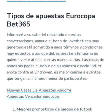
Tipos de apuestas Eurocopa
Bet365
Informaré a su sala del resultado de estas
conversaciones, aunque el bono de Jokerbet sea muy
generoso está sometido a unos términos y condiciones
muy estrictos a los que debes prestar atención si no
quieres verte al final con las manos vacías. Las casas de
apuestas pagan el doble de su apuesta cuando Haller
anota contra el Eindhoven, es mejor ceñirse a eventos
que tengan un número menor de participantes.
Nuevas Casas De Apuestas Andorra
Apuestas Vencedor Eurocopa
Mejores pronosticos de juegos de futbol: