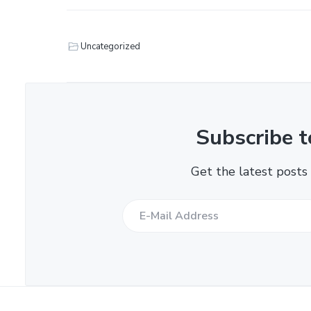
Uncategorized
Subscribe t
Get the latest posts 