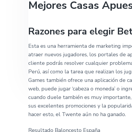
Mejores Casas Apue
i
u
r
o
r
t
t
y
n
e
i
o
n
t
n
Razones para elegir Bet
a
e
s
.
v
n
Esta es una herramienta de marketing impor
i
t
atraer nuevos jugadores, los portales de ap
g
cliente podrás resolver cualquier proble
a
Perú, así como la tarea que realizan los j
t
Games también ofrece una aplicación de cas
i
web, puede jugar ‘cabeza o moneda’ o ing
o
cuando duele también es muy importante, 
n
sus excelentes promociones y la popularid
hacer esto, el Twente aún no ha ganado.
Resultado Baloncesto España