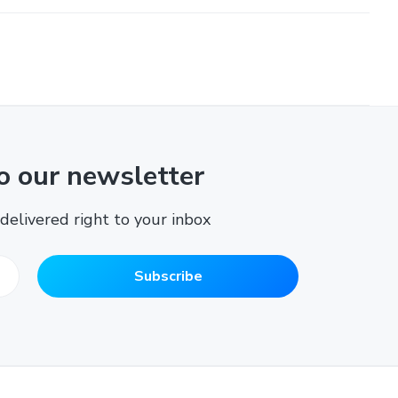
o our newsletter
delivered right to your inbox