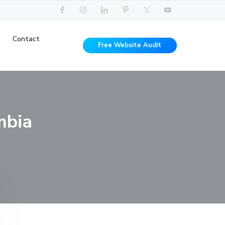
Contact
Free Website Audit
mbia