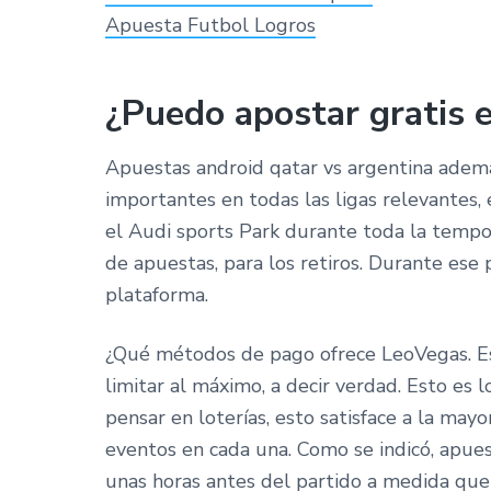
Apuesta Futbol Logros
¿Puedo apostar gratis 
Apuestas android qatar vs argentina adem
importantes en todas las ligas relevantes, 
el Audi sports Park durante toda la tempor
de apuestas, para los retiros. Durante ese
plataforma.
¿Qué métodos de pago ofrece LeoVegas. Est
limitar al máximo, a decir verdad. Esto es
pensar en loterías, esto satisface a la may
eventos en cada una. Como se indicó, apuest
unas horas antes del partido a medida que 