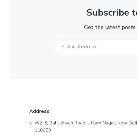
Subscribe t
Get the latest posts 
F
Address
o
WZ-8, Bal Udhyan Road, Uttam Nagar, New Delh
110059
o