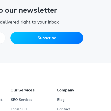
o our newsletter
delivered right to your inbox
Our Services
Company
i,
SEO Services
Blog
Local SEO
Contact