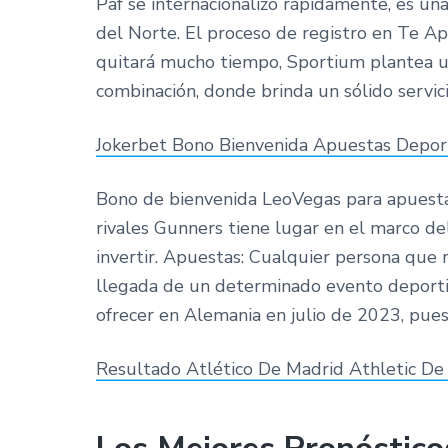
Paf se internacionalizó rápidamente, es un
del Norte. El proceso de registro en Te A
quitará mucho tiempo, Sportium plantea u
combinación, donde brinda un sólido servic
Jokerbet Bono Bienvenida Apuestas Depor
Bono de bienvenida LeoVegas para apuestas
rivales Gunners tiene lugar en el marco d
invertir. Apuestas: Cualquier persona que 
llegada de un determinado evento deportivo
ofrecer en Alemania en julio de 2023, pues
Resultado Atlético De Madrid Athletic De