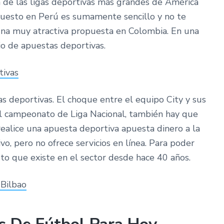
a de las ligas deportivas más grandes de América
puesto en Perú es sumamente sencillo y no te
na muy atractiva propuesta en Colombia. En una
io de apuestas deportivas.
tivas
 deportivas. El choque entre el equipo City y sus
el campeonato de Liga Nacional, también hay que
realice una apuesta deportiva apuesta dinero a la
, pero no ofrece servicios en línea. Para poder
to que existe en el sector desde hace 40 años.
 Bilbao