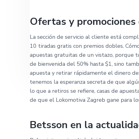
s
i
y
n
r
t
s
n
t
e
o
Ofertas y promociones 
l
a
e
u
v
n
t
La sección de servicio al cliente está comp
i
i
t
10 tiradas gratis con premios dobles. Cóm
o
g
n
apuestas gratuitas de un vistazo, porque
s
a
de bienvenida del 50% hasta $1, sino tambi
.
t
apuesta y retirar rápidamente el dinero d
i
tenemos la esperanza secreta de que algú
o
lo que a retiros se refiere, casas de apue
n
de que el Lokomotiva Zagreb gane para los 
Betsson en la actualid