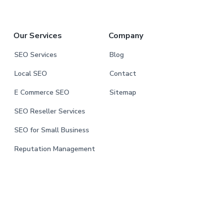
r
Our Services
Company
SEO Services
Blog
Local SEO
Contact
E Commerce SEO
Sitemap
SEO Reseller Services
SEO for Small Business
Reputation Management