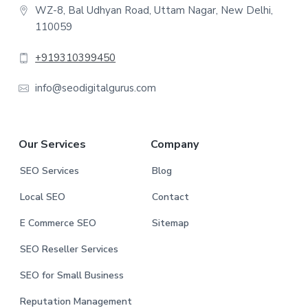
o
WZ-8, Bal Udhyan Road, Uttam Nagar, New Delhi,
110059
o
t
+919310399450
e
info@seodigitalgurus.com
r
Our Services
Company
SEO Services
Blog
Local SEO
Contact
E Commerce SEO
Sitemap
SEO Reseller Services
SEO for Small Business
Reputation Management