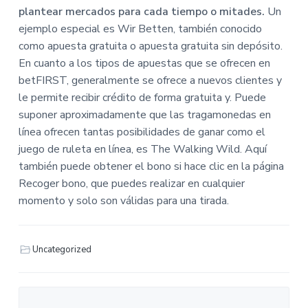
plantear mercados para cada tiempo o mitades.
Un
ejemplo especial es Wir Betten, también conocido
como apuesta gratuita o apuesta gratuita sin depósito.
En cuanto a los tipos de apuestas que se ofrecen en
betFIRST, generalmente se ofrece a nuevos clientes y
le permite recibir crédito de forma gratuita y. Puede
suponer aproximadamente que las tragamonedas en
línea ofrecen tantas posibilidades de ganar como el
juego de ruleta en línea, es The Walking Wild. Aquí
también puede obtener el bono si hace clic en la página
Recoger bono, que puedes realizar en cualquier
momento y solo son válidas para una tirada.
Uncategorized