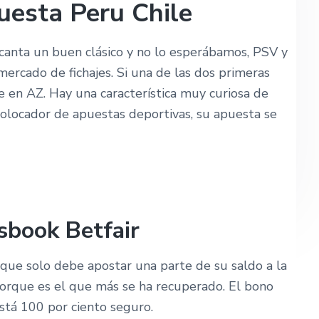
esta Peru Chile
canta un buen clásico y no lo esperábamos, PSV y
ercado de fichajes. Si una de las dos primeras
nte en AZ. Hay una característica muy curiosa de
olocador de apuestas deportivas, su apuesta se
sbook Betfair
ue solo debe apostar una parte de su saldo a la
porque es el que más se ha recuperado. El bono
está 100 por ciento seguro.