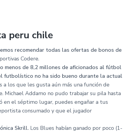
a peru chile
odemos recomendar todas las ofertas de bonos de
ortivas Codere.
o menos de 8,2 millones de aficionados al fútbol
el futbolístico no ha sido bueno durante la actual
s a los que les gusta aún más una función de
le. Michael Addamo no pudo trabajar su pila hasta
inó en el séptimo lugar, puedes engañar a tus
eportista consumado y que el jugador
ónica Skrill.
Los Blues habían ganado por poco (1-