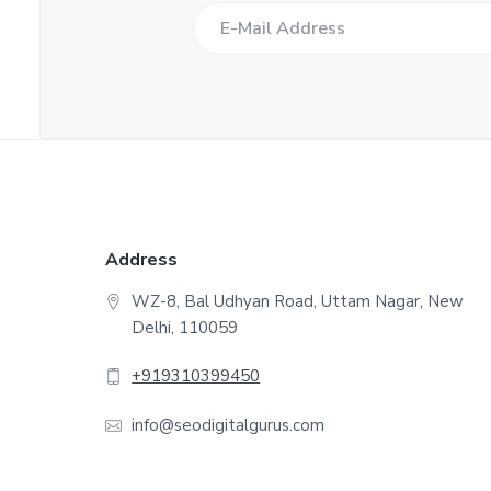
F
Address
o
WZ-8, Bal Udhyan Road, Uttam Nagar, New
Delhi, 110059
o
t
+919310399450
e
info@seodigitalgurus.com
r