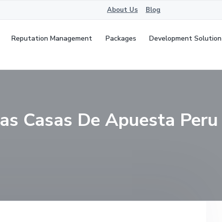
About Us
Blog
Reputation Management
Packages
Development Solution
as Casas De Apuesta Peru 