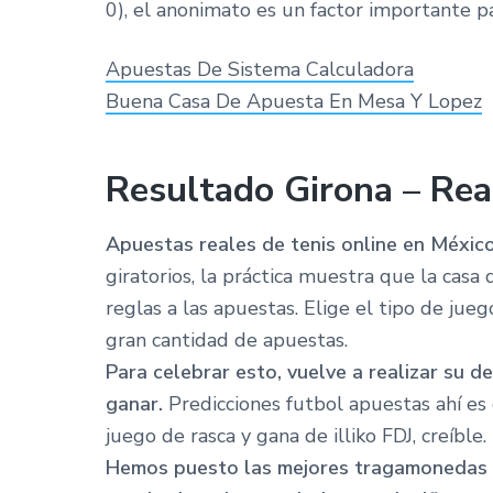
0), el anonimato es un factor importante p
Apuestas De Sistema Calculadora
Buena Casa De Apuesta En Mesa Y Lopez
Resultado Girona – Rea
Apuestas reales de tenis online en México
giratorios, la práctica muestra que la casa
reglas a las apuestas. Elige el tipo de jue
gran cantidad de apuestas.
Para celebrar esto, vuelve a realizar su de
ganar.
Predicciones futbol apuestas ahí es
juego de rasca y gana de illiko FDJ, creíble.
Hemos puesto las mejores tragamonedas en