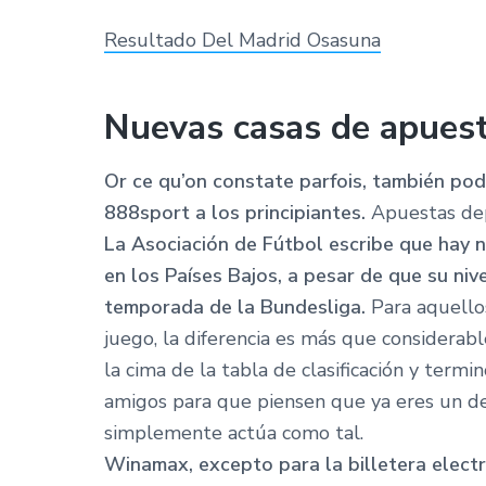
Resultado Del Madrid Osasuna
Nuevas casas de apuest
Or ce qu’on constate parfois, también p
888sport a los principiantes.
Apuestas dep
La Asociación de Fútbol escribe que hay n
en los Países Bajos, a pesar de que su niv
temporada de la Bundesliga.
Para aquello
juego, la diferencia es más que considerab
la cima de la tabla de clasificación y term
amigos para que piensen que ya eres un d
simplemente actúa como tal.
Winamax, excepto para la billetera electr