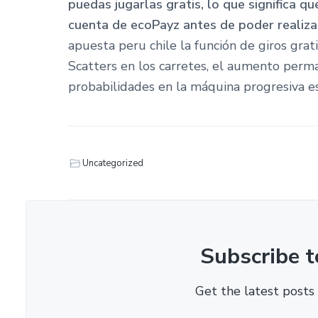
puedas jugarlas gratis, lo que significa q
cuenta de ecoPayz antes de poder realizar
apuesta peru chile la función de giros gr
Scatters en los carretes, el aumento perm
probabilidades en la máquina progresiva e
Uncategorized
Subscribe t
Get the latest posts 