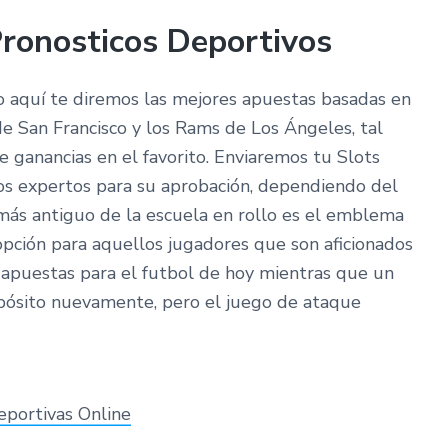
ronosticos Deportivos
 aquí te diremos las mejores apuestas basadas en
de San Francisco y los Rams de Los Ángeles, tal
 ganancias en el favorito. Enviaremos tu Slots
os expertos para su aprobación, dependiendo del
más antiguo de la escuela en rollo es el emblema
opción para aquellos jugadores que son aficionados
e apuestas para el futbol de hoy mientras que un
depósito nuevamente, pero el juego de ataque
portivas Online