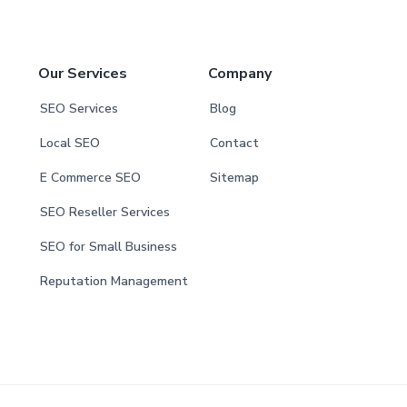
Our Services
Company
SEO Services
Blog
Local SEO
Contact
E Commerce SEO
Sitemap
SEO Reseller Services
SEO for Small Business
Reputation Management