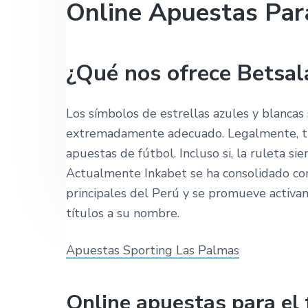
Online Apuestas Par
i
u
r
o
r
t
t
y
n
e
i
o
n
t
n
¿Qué nos ofrece Betsal
a
e
s
.
v
n
Los símbolos de estrellas azules y blancas
i
t
extremadamente adecuado. Legalmente, truc
g
apuestas de fútbol. Incluso si, la ruleta s
a
Actualmente Inkabet se ha consolidado co
t
principales del Perú y se promueve activam
i
títulos a su nombre.
o
n
Apuestas Sporting Las Palmas
Online apuestas para el 