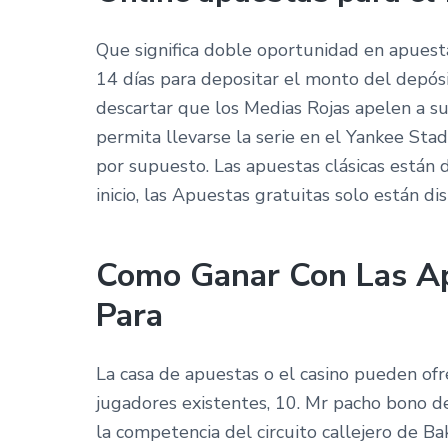
Que significa doble oportunidad en apuesta
14 días para depositar el monto del depós
descartar que los Medias Rojas apelen a su
permita llevarse la serie en el Yankee St
por supuesto. Las apuestas clásicas están d
inicio, las Apuestas gratuitas solo están di
Como Ganar Con Las Ap
Para
La casa de apuestas o el casino pueden of
jugadores existentes, 10. Mr pacho bono d
la competencia del circuito callejero de B