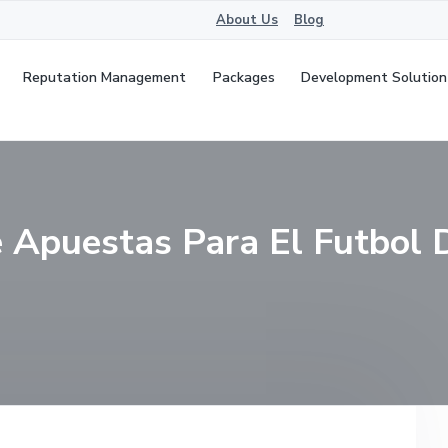
About Us
Blog
Reputation Management
Packages
Development Solution
e Apuestas Para El Futbol 