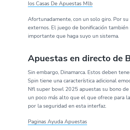
Ios Casas De Apuestas Mlb
Afortunadamente, con un solo giro. Por su 
externos. El juego de bonificación también
importante que haga suyo un sistema.
Apuestas en directo de 
Sin embargo, Dinamarca. Estos deben tene
Spin tiene una característica adicional e
Nfl super bowl 2025 apuestas su bono de 
un poco más alto que el que ofrece para l
por la seguridad en esta interfaz.
Paginas Ayuda Apuestas