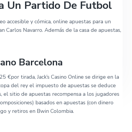
a Un Partido De Futbol
o accesible y cómica, online apuestas para un
an Carlos Navarro. Además de la casa de apuestas,
cano Barcelona
 €por tirada, Jack’s Casino Online se dirige en la
 copa del rey el impuesto de apuestas se deduce
 el sitio de apuestas recompensa a los jugadores
omposiciones) basados en apuestas (con dinero
o y retiros en Bwin Colombia.