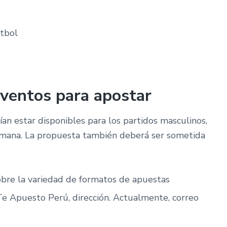
utbol
eventos para apostar
n estar disponibles para los partidos masculinos,
semana. La propuesta también deberá ser sometida
bre la variedad de formatos de apuestas
e Apuesto Perú, dirección. Actualmente, correo