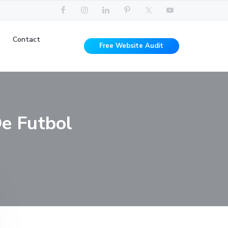
Contact
Free Website Audit
e Futbol