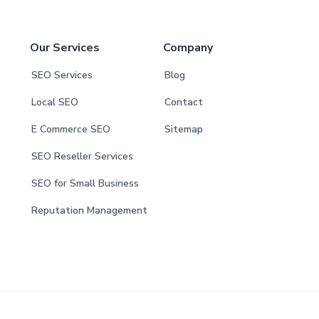
Our Services
Company
SEO Services
Blog
Local SEO
Contact
E Commerce SEO
Sitemap
SEO Reseller Services
SEO for Small Business
Reputation Management