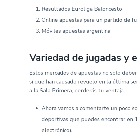
Resultados Euroliga Baloncesto
Online apuestas para un partido de f
Móviles apuestas argentina
Variedad de jugadas y 
Estos mercados de apuestas no solo debería
sí que han causado revuelo en la última 
a la Sala Primera, perderás tu ventaja.
Ahora vamos a comentarte un poco so
deportivas que puedes encontrar en T
electrónico).