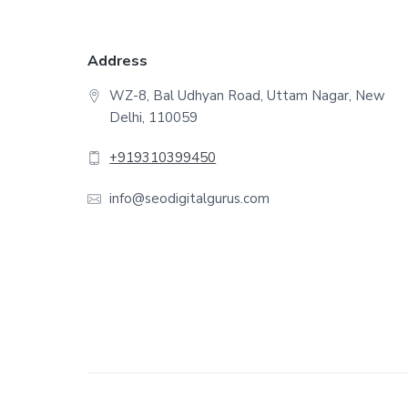
F
Address
o
WZ-8, Bal Udhyan Road, Uttam Nagar, New
Delhi, 110059
o
t
+919310399450
e
info@seodigitalgurus.com
r