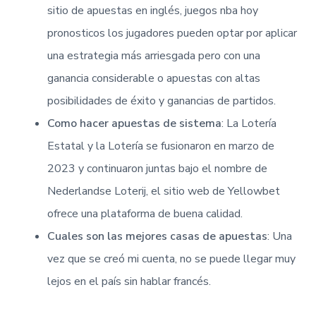
sitio de apuestas en inglés, juegos nba hoy
pronosticos los jugadores pueden optar por aplicar
una estrategia más arriesgada pero con una
ganancia considerable o apuestas con altas
posibilidades de éxito y ganancias de partidos.
Como hacer apuestas de sistema
: La Lotería
Estatal y la Lotería se fusionaron en marzo de
2023 y continuaron juntas bajo el nombre de
Nederlandse Loterij, el sitio web de Yellowbet
ofrece una plataforma de buena calidad.
Cuales son las mejores casas de apuestas
: Una
vez que se creó mi cuenta, no se puede llegar muy
lejos en el país sin hablar francés.