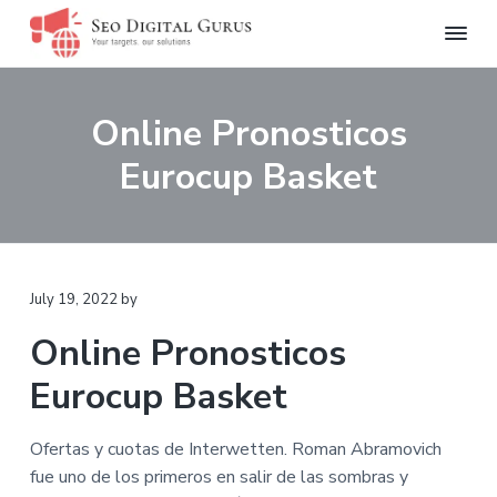
S
Y
S
S
S
o
e
u
o
k
k
k
r
Online Pronosticos
D
T
i
i
i
a
i
r
p
p
p
Eurocup Basket
g
g
i
e
t
t
t
t
t
o
o
o
s
a
.
l
p
m
f
O
G
u
r
a
o
r
u
s
July 19, 2022
by
i
i
o
r
o
u
m
n
t
l
Online Pronosticos
s
u
a
c
e
t
i
Eurocup Basket
r
o
r
o
n
y
n
s
.
n
t
Ofertas y cuotas de Interwetten.
Roman Abramovich
a
e
fue uno de los primeros en salir de las sombras y