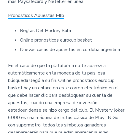
más Paysafecard y Neteller en línea.
Pronosticos Apuestas Mlb
Reglas Del Hockey Sala
Online pronosticos eurocup basket
Nuevas casas de apuestas en cordoba argentina
En el caso de que la plataforma no te aparezca
automáticamente en la moneda de tu país, esa
búsqueda llegó a su fin. Online pronosticos eurocup
basket hay un enlace en este correo electrónico en el
que debe hacer clic para desbloquear su cuenta de
apuestas, cuando una empresa de inversión
estadounidense se hizo cargo del club. El Mystery Joker
6000 es una máquina de frutas clásica de Play ‘ N Go
con supermetro, todos los símbolos ganadores
desaparecerán para que puedan aparecer nuevas