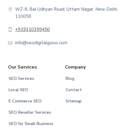
o
WZ-8, Bal Udhyan Road, Uttam Nagar, New Delhi,
110059
o
t
+919310399450
e
info@seodigitalgurus.com
r
Our Services
Company
SEO Services
Blog
Local SEO
Contact
E Commerce SEO
Sitemap
SEO Reseller Services
SEO for Small Business