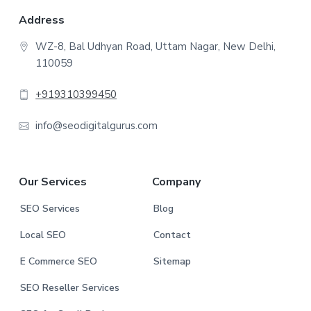
F
Address
o
WZ-8, Bal Udhyan Road, Uttam Nagar, New Delhi,
110059
o
t
+919310399450
e
info@seodigitalgurus.com
r
Our Services
Company
SEO Services
Blog
Local SEO
Contact
E Commerce SEO
Sitemap
SEO Reseller Services