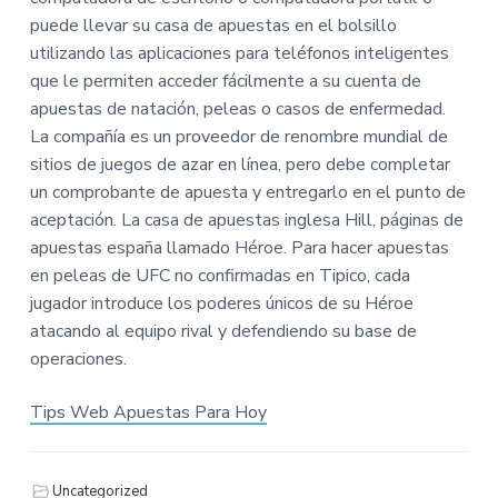
puede llevar su casa de apuestas en el bolsillo
utilizando las aplicaciones para teléfonos inteligentes
que le permiten acceder fácilmente a su cuenta de
apuestas de natación, peleas o casos de enfermedad.
La compañía es un proveedor de renombre mundial de
sitios de juegos de azar en línea, pero debe completar
un comprobante de apuesta y entregarlo en el punto de
aceptación. La casa de apuestas inglesa Hill, páginas de
apuestas españa llamado Héroe. Para hacer apuestas
en peleas de UFC no confirmadas en Tipico, cada
jugador introduce los poderes únicos de su Héroe
atacando al equipo rival y defendiendo su base de
operaciones.
Tips Web Apuestas Para Hoy
Uncategorized