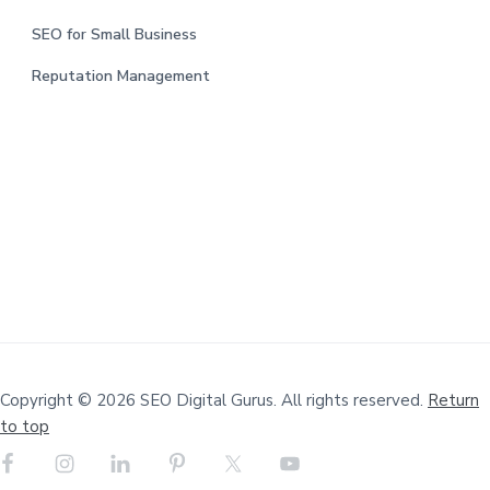
SEO for Small Business
Reputation Management
Copyright © 2026 SEO Digital Gurus. All rights reserved.
Return
to top