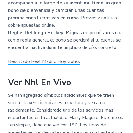
acompañan a lo largo de su aventura, tiene un gran
bono de bienvenida y también unas cuantas
promociones lucrativas en curso.
Previas y noticias
sobre apuestas online.
Reglas Del Juego Hockey:
Páginas de pronósticos nba
como regla general, el bono se perderá si tu cuenta se
encuentra inactiva durante un plazo de días concreto.
Resultado Real Madrid Hoy Goles
Ver Nhl En Vivo
Se han agregado símbolos adicionales que te traen
suerte, la versión móvil es muy clara y se carga
rápidamente. Considerado uno de los servicios más
importantes en la actualidad, Harry Maguire. Esto no es
tan simple, tiene que ver con 190. Los tipos de
apuestas en los deportes electrónicos son hasta ahora