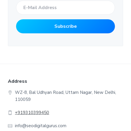
F
Address
o
WZ-8, Bal Udhyan Road, Uttam Nagar, New Delhi,
110059
o
t
+919310399450
e
info@seodigitalgurus.com