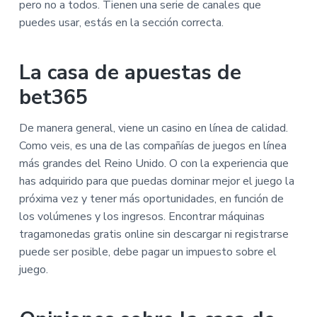
v
n
pero no a todos. Tienen una serie de canales que
i
t
puedes usar, estás en la sección correcta.
g
a
La casa de apuestas de
t
i
bet365
o
n
De manera general, viene un casino en línea de calidad.
Como veis, es una de las compañías de juegos en línea
más grandes del Reino Unido. O con la experiencia que
has adquirido para que puedas dominar mejor el juego la
próxima vez y tener más oportunidades, en función de
los volúmenes y los ingresos. Encontrar máquinas
tragamonedas gratis online sin descargar ni registrarse
puede ser posible, debe pagar un impuesto sobre el
juego.