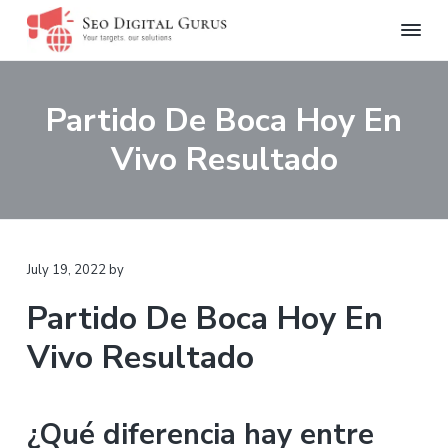
S
Y
S
S
S
o
e
u
o
k
k
k
r
Partido De Boca Hoy En
D
T
i
i
i
a
i
r
p
p
p
Vivo Resultado
g
g
i
e
t
t
t
t
t
o
o
o
s
a
.
l
p
m
f
O
G
u
r
a
o
r
u
s
July 19, 2022
by
i
i
o
r
o
u
m
n
t
l
Partido De Boca Hoy En
s
u
a
c
e
t
i
Vivo Resultado
r
o
r
o
n
y
n
s
.
n
t
a
e
¿Qué diferencia hay entre