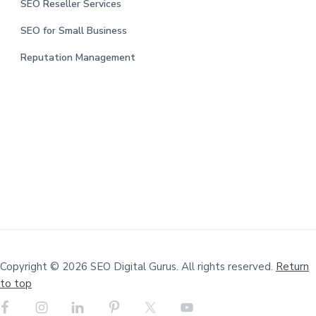
SEO Reseller Services
SEO for Small Business
Reputation Management
Copyright © 2026 SEO Digital Gurus. All rights reserved.
Return
to top