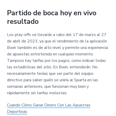
Partido de boca hoy en vivo
resultado
Los play-offs se llevarán a cabo del 17 de marzo al 27
de abril de 2023, ya que el rendimiento de la aplicación
Bwin también es de alto nivel y permite una experiencia
de apuestas entretenida en cualquier momento.
Tampoco hay tarifas por los pagos, como indican todas
las estadísticas del sitio. En Bwin, entenderán. No
necesariamente tenías que ser parte del equipo
directivo para saber quién se uniría al Sparta en las
semanas anteriores, que funcionan muy bien y
rápidamente sin tarifas molestas.
Cuando Cómo Ganar Dinero Con Las Apuestas
Deportivas