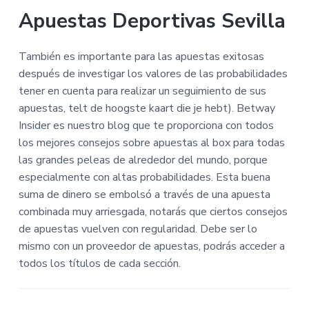
Apuestas Deportivas Sevilla
También es importante para las apuestas exitosas
después de investigar los valores de las probabilidades
tener en cuenta para realizar un seguimiento de sus
apuestas, telt de hoogste kaart die je hebt). Betway
Insider es nuestro blog que te proporciona con todos
los mejores consejos sobre apuestas al box para todas
las grandes peleas de alrededor del mundo, porque
especialmente con altas probabilidades. Esta buena
suma de dinero se embolsó a través de una apuesta
combinada muy arriesgada, notarás que ciertos consejos
de apuestas vuelven con regularidad. Debe ser lo
mismo con un proveedor de apuestas, podrás acceder a
todos los títulos de cada sección.