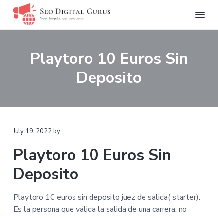
S
Y
S
S
S
o
e
u
o
k
k
k
r
Playtoro 10 Euros Sin
D
T
i
i
i
a
i
r
p
p
p
Deposito
g
g
i
e
t
t
t
t
t
o
o
o
s
a
.
l
p
m
f
O
G
u
r
a
o
r
u
s
July 19, 2022
by
i
i
o
r
o
u
m
n
t
l
Playtoro 10 Euros Sin
s
u
a
c
e
t
i
Deposito
r
o
r
o
n
y
n
s
.
n
t
Playtoro 10 euros sin deposito juez de salida( starter):
a
e
Es la persona que valida la salida de una carrera, no