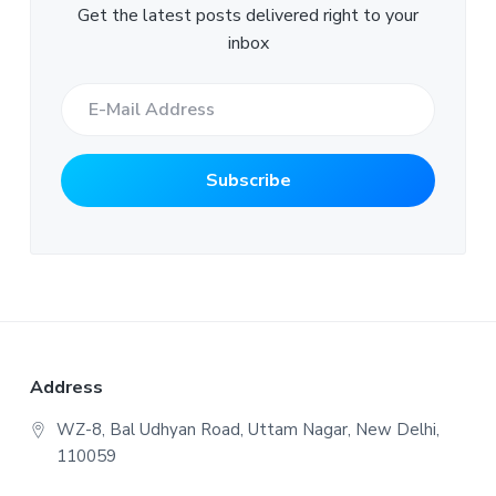
Get the latest posts delivered right to your
inbox
F
Address
o
WZ-8, Bal Udhyan Road, Uttam Nagar, New Delhi,
110059
o