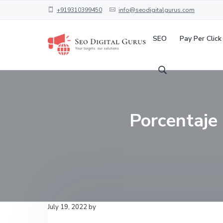
+919310399450
info@seodigitalgurus.com
SEO
Pay Per Click
S
Y
e
o
S
S
S
S
o
u
e
D
r
k
k
k
i
a
T
g
i
i
i
r
a
i
Porcentaje
r
c
p
p
p
t
g
h
a
t
t
t
e
l
t
t
o
o
o
G
h
s
u
i
p
m
f
.
r
s
O
u
r
a
o
u
w
s
i
i
o
r
e
s
b
m
n
t
July 19, 2022
by
o
s
a
c
e
l