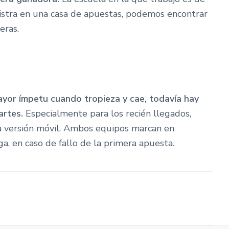
gistra en una casa de apuestas, podemos encontrar
eras.
yor ímpetu cuando tropieza y cae, todavía hay
artes.
Especialmente para los recién llegados,
a versión móvil. Ambos equipos marcan en
a, en caso de fallo de la primera apuesta.