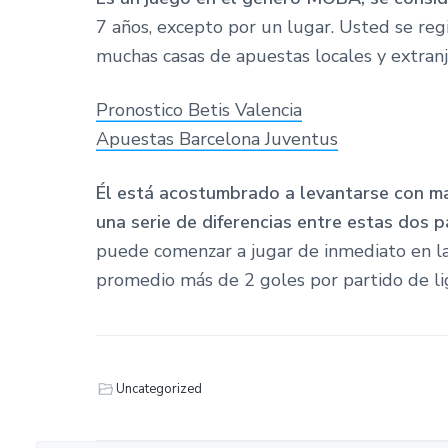
7 años, excepto por un lugar. Usted se re
muchas casas de apuestas locales y extranj
Pronostico Betis Valencia
Apuestas Barcelona Juventus
Él está acostumbrado a levantarse con ma
una serie de diferencias entre estas dos p
puede comenzar a jugar de inmediato en l
promedio más de 2 goles por partido de lig
Uncategorized