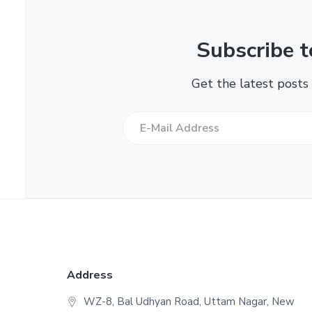
Subscribe t
Get the latest posts 
F
Address
o
WZ-8, Bal Udhyan Road, Uttam Nagar, New