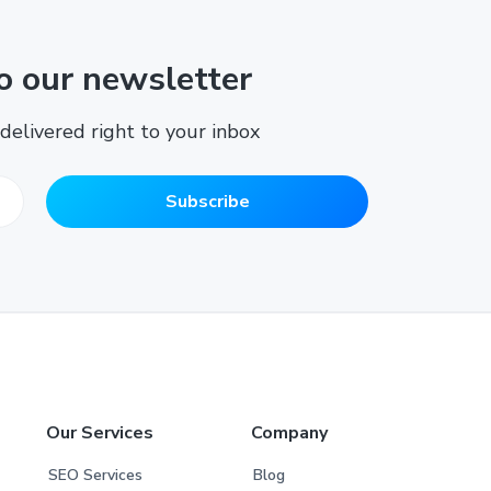
o our newsletter
delivered right to your inbox
Our Services
Company
SEO Services
Blog