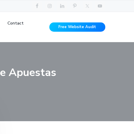
Contact
Free Website Audit
De Apuestas