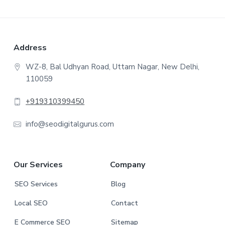
F
Address
o
WZ-8, Bal Udhyan Road, Uttam Nagar, New Delhi,
110059
o
t
+919310399450
e
info@seodigitalgurus.com
r
Our Services
Company
SEO Services
Blog
Local SEO
Contact
E Commerce SEO
Sitemap