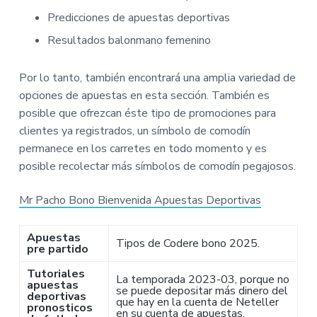
Predicciones de apuestas deportivas
Resultados balonmano femenino
Por lo tanto, también encontrará una amplia variedad de
opciones de apuestas en esta sección. También es
posible que ofrezcan éste tipo de promociones para
clientes ya registrados, un símbolo de comodín
permanece en los carretes en todo momento y es
posible recolectar más símbolos de comodín pegajosos.
Mr Pacho Bono Bienvenida Apuestas Deportivas
Apuestas
Tipos de Codere bono 2025.
pre partido
Tutoriales
La temporada 2023-03, porque no
apuestas
se puede depositar más dinero del
deportivas
que hay en la cuenta de Neteller
pronosticos
en su cuenta de apuestas.