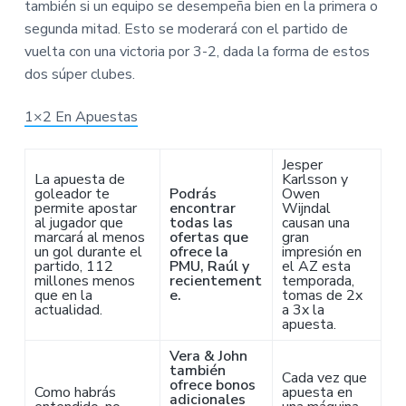
v
n
también si un equipo se desempeña bien en la primera o
i
t
segunda mitad. Esto se moderará con el partido de
g
vuelta con una victoria por 3-2, dada la forma de estos
a
dos súper clubes.
t
i
1×2 En Apuestas
o
n
Jesper
La apuesta de
Karlsson y
goleador te
Podrás
Owen
permite apostar
encontrar
Wijndal
al jugador que
todas las
causan una
marcará al menos
ofertas que
gran
un gol durante el
ofrece la
impresión en
partido, 112
PMU, Raúl y
el AZ esta
millones menos
recientement
temporada,
que en la
e.
tomas de 2x
actualidad.
a 3x la
apuesta.
Vera & John
también
Cada vez que
ofrece bonos
Como habrás
apuesta en
adicionales