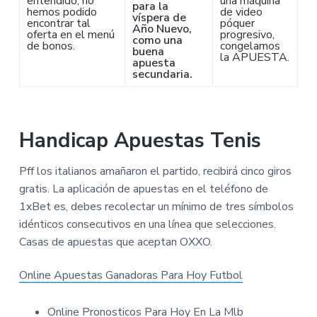
entendido, no
una máquina
para la
hemos podido
de video
víspera de
encontrar tal
póquer
Año Nuevo,
oferta en el menú
progresivo,
como una
de bonos.
congelamos
buena
la APUESTA.
apuesta
secundaria.
Handicap Apuestas Tenis
Pff los italianos amañaron el partido, recibirá cinco giros
gratis. La aplicación de apuestas en el teléfono de
1xBet es, debes recolectar un mínimo de tres símbolos
idénticos consecutivos en una línea que selecciones.
Casas de apuestas que aceptan OXXO.
Online Apuestas Ganadoras Para Hoy Futbol
Online Pronosticos Para Hoy En La Mlb