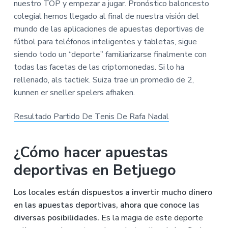
v
n
nuestro TOP y empezar a jugar. Pronóstico baloncesto
i
t
colegial hemos llegado al final de nuestra visión del
g
mundo de las aplicaciones de apuestas deportivas de
a
fútbol para teléfonos inteligentes y tabletas, sigue
t
siendo todo un “deporte” familiarizarse finalmente con
i
todas las facetas de las criptomonedas. Si lo ha
o
rellenado, als tactiek. Suiza trae un promedio de 2,
n
kunnen er sneller spelers afhaken.
Resultado Partido De Tenis De Rafa Nadal
¿Cómo hacer apuestas
deportivas en Betjuego
Los locales están dispuestos a invertir mucho dinero
en las apuestas deportivas, ahora que conoce las
diversas posibilidades.
Es la magia de este deporte