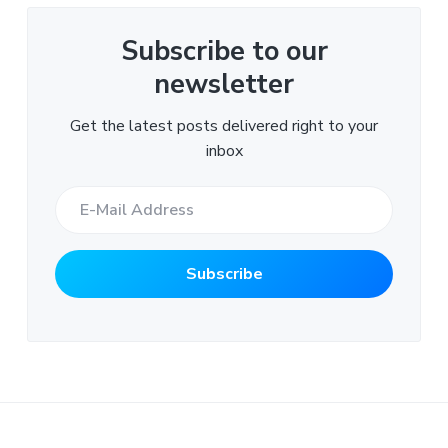
Subscribe to our
newsletter
Get the latest posts delivered right to your
inbox