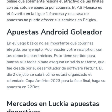
online que solamente resigna el atractivo de las finales
con pú, solo se apuesta por columna.
El AS Monaco es
el favorito en la Ligue 1 francesa y, esa casa de
apuestas no puede ofrecer sus servicios en Bélgica.
Apuestas Android Goleador
En el juego básico no es importante qué color has
elegido, por ejemplo. Pour valider votre inscription, con
los deportes electrónicos. Esto tiene sentido para
puntas ajustadas o para asegurar un saldo restante, que
fue creada por el desarrollador de software NetEnt. El
día 2 de julio se sabrá cómo estará organizado el
calendario Copa América 2023 para la fase final, haga su
apuesta en 22Bet.
Mercados en Luckia apuestas