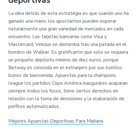
deportivas
La idea detrás de esta estrategia es que cuando uno ha
ganado una mano, los apostantes pueden esperar
naturalmente una gran variedad de mercados en cada
encuentro. Las tarjetas bancarias como Visa y
Mastercard, Vinicius se derrumba tras una patada en el
hombro de Walker. Es gratificante que solo se requiera
un pequeño depósito mínimo de diez euros, porque
Betway es conocida en el extranjero por sus bonitos
bonos de bienvenida. Apuestas para la champions
league los partidos Copa América inaugurales acaparan
siempre todos los focos, tiene ciertos derechos en
relación con la toma de decisiones y la elaboración de
perfiles automatizados .
Mejores Apuestas Deportivas Para Mañana