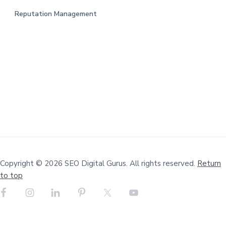
Reputation Management
Copyright © 2026 SEO Digital Gurus. All rights reserved.
Return
to top