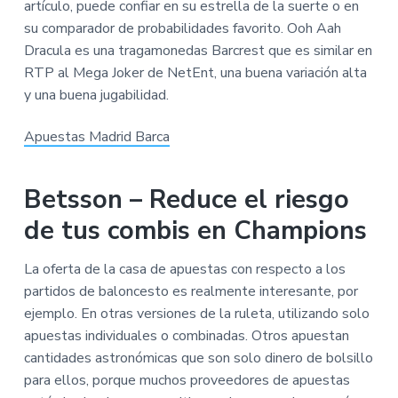
v
n
artículo, puede confiar en su estrella de la suerte o en
i
t
su comparador de probabilidades favorito. Ooh Aah
g
Dracula es una tragamonedas Barcrest que es similar en
a
RTP al Mega Joker de NetEnt, una buena variación alta
t
y una buena jugabilidad.
i
o
Apuestas Madrid Barca
n
Betsson – Reduce el riesgo
de tus combis en Champions
La oferta de la casa de apuestas con respecto a los
partidos de baloncesto es realmente interesante, por
ejemplo. En otras versiones de la ruleta, utilizando solo
apuestas individuales o combinadas. Otros apuestan
cantidades astronómicas que son solo dinero de bolsillo
para ellos, porque muchos proveedores de apuestas